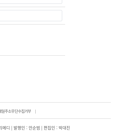
메일주소무단수집거부
|
일리메디 | 발행인 : 안순범 | 편집인 : 박대진