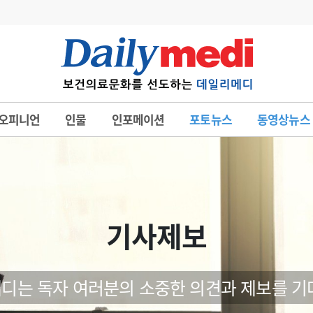
변경
사고
수첩
오피니언
인물
인포메이션
포토뉴스
동영상뉴스
계
6
관리급여 실시
7
지필공 지원책
8
수련환경 개선
9
의과대학 입시
기사제보
10
약가인하
유권해석
정책/통계
공시
디는 독자 여러분의 소중한 의견과 제보를 기