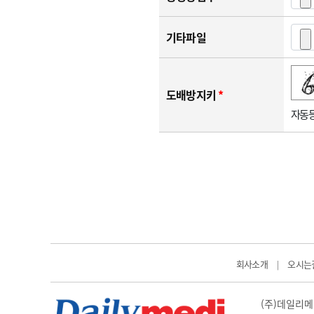
기타파일
숫자음성듣기
새로고침
도배방지키
*
자동등
회사소개
오시는
|
(주)데일리메디