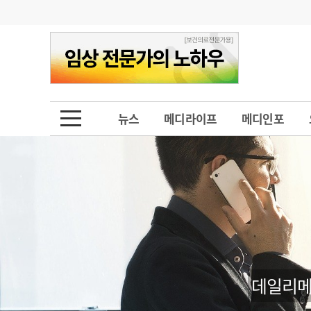
기부
모집
메디인포
인사
부음
오피니언
칼럼
건강정보
금주의 검색어
인물
초대석
피플
뉴스
메디라이프
메디인포
1
의사인력 수급 추
동영상뉴스
2
성분명 처방
포토뉴스
포토뉴스
3
AI의료
4
전공의 모집 결과
메디 Hospital
지역병원
중소병원
5
의사국시 합격률
인포메이션
행정처분
판례
데일리메
학회·연수강좌
학회/연수강좌
행사