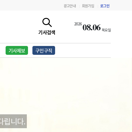
광고안내
회원가입
로그인
|
|
08.06
2026
목요일
기사검색
기사제보
구인구직
지침·기준·평가
약제급여 심사 결과
다립니다.