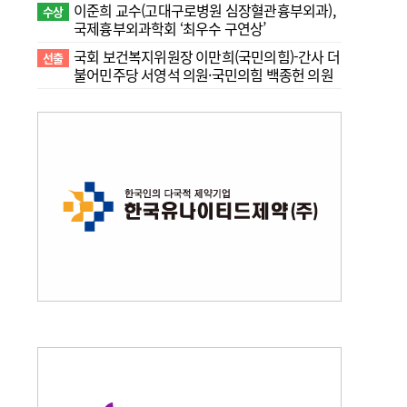
이준희 교수(고대구로병원 심장혈관흉부외과),
수상
국제흉부외과학회 ‘최우수 구연상’
국회 보건복지위원장 이만희(국민의힘)-간사 더
선출
불어민주당 서영석 의원·국민의힘 백종헌 의원