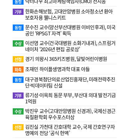
닥터나우 최고마케팅책임자(CMO) 전지웅
동정
한화손해보험, 고대안암병원 소아청소년 환아
기부
보호자용 웰니스키트
문수진 교수( 양산부산대병원 이비인후과), 미국
동정
공인 ‘RPSGT 자격’ 획득
이선영 교수(건국대병원 소화기내과), 스프링거
수상
네이처 ‘2026년 편집 공로상’
경기 의왕시 365키즈병원, 달빛어린이병원
선정
조재민 하이플생명과학 대표 아들
화촉
대구경북첨단의료산업진흥재단, 미래전략추진
동정
단·빅데이터팀 신설
류기성·이옥희 동문 부부, 부산대 의대 발전기금
기부
1억원
박진우 교수(고대안암병원 신경과), 국제신경근
수상
육질환학회 우수포스터상
김진실 가천대 간호대학 교수, 국제 간호연구자
선정
명예의 전당 ‘공식 헌액’