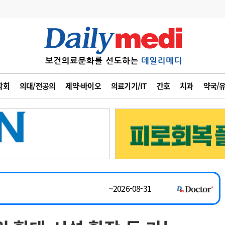
변경
사고
수첩
학회
의대/전공의
제약·바이오
의료기기/IT
간호
치과
약국/
~2026-08-31
계
6
관리급여 실시
채용시까지
7
지필공 지원책
 공개채용
채용시까지
8
수련환경 개선
채용시까지
9
의과대학 입시
~2026-08-15
10
약가인하
유권해석
정책/통계
공시
~2026-08-31
채용시까지