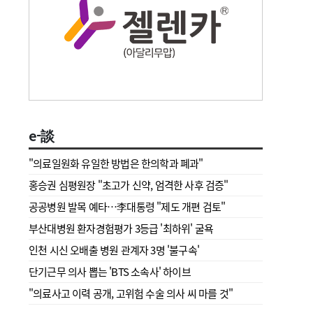
e-談
"의료일원화 유일한 방법은 한의학과 폐과"
홍승권 심평원장 " 초고가 신약, 엄격한 사후 검증"
공공병원 발목 예타…李대통령 "제도 개편 검토"
부산대병원 환자경험평가 3등급 '최하위' 굴욕
인천 시신 오배출 병원 관계자 3명 '불구속'
단기근무 의사 뽑는 'BTS 소속사' 하이브
"의료사고 이력 공개, 고위험 수술 의사 씨 마를 것"