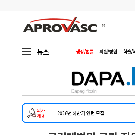
기부
모집
메디인포
인사
부음
오피니언
칼럼
건강정보
금주의 검색어
인물
초대석
피플
뉴스
행정/법률
의원/병원
학술/
2026년 하반기 인턴 모집
1
의사인력 수급 추
동영상뉴스
마취통증의학과 임기제 임상의사 채용
2
성분명 처방
소아청소년과(소아응급전담) 계약직 의사
포토뉴스
포토뉴스
3
AI의료
계약직(응급의학과 전문의) 직원모집
4
전공의 모집 결과
메디 Hospital
지역병원
중소병원
하반기 전공의(레지던트1년차) 모집
5
의사국시 합격률
의사
인포메이션
행정처분
판례
2026년 하반기 인턴 모집
채용
마취통증의학과 임기제 임상의사 채용
학회·연수강좌
학회/연수강좌
행사