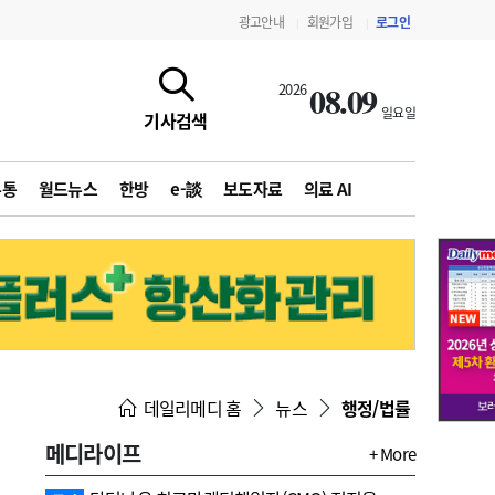
광고안내
회원가입
로그인
|
|
08.09
2026
일요일
기사검색
유통
월드뉴스
한방
e-談
보도자료
의료 AI
지침·기준·평가
약제급여 심사 결과
데일리메디 홈
뉴스
행정/법률
메디라이프
+ More