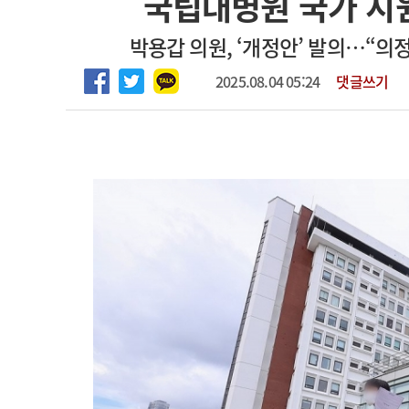
국립대병원 국가 지원
고객센터
회사소개
법적고지
박용갑 의원, ‘개정안’ 발의…“의
2025.08.04 05:24
댓글쓰기