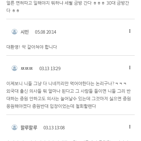
얼른 면허따고 일해야지 뭐하냐 세월 금방 간다 ㅎㅎㅎ 30대 금방간
다 ㅎㅎ
시민
05.08 20:14
대환영! 싹 갈아쳐야 합니다
ㅉㅉㅉ
03.13 13:29
이제보니 니들 그냥 다 니네끼리만 먹어야한다는 논리구나?ㅋㅋㅋ
외국대 출신 의사들 뭐 얼마나 된다고 그 사람들 들이면 니들 그리 반
대하는 증원 안하고도 의사는 늘어날수 있는데 그것마저 싫으면 증원
응원해야겠다 증원반대 입장이었는데 철회할랜다
할루할루
03.13 13:08