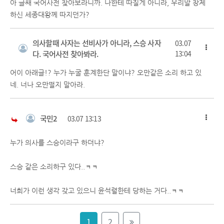
아 글쌔 국어사전 찾아보라니까. 나한테 따질게 아니라, 우리말 창제
하신 세종대왕께 따지던가?
의사할때 사자는 선비사가 아니라, 스승 사자
03.07
다. 국어사전 찾아봐라.
13:04
어이 아래글!? 누가 누굴 훈계한단 말이냐? 오만같은 소리 하고 있
네. 너나 오만떨지 말아라.
국민2
03.07 13:13
누가 의사를 스승이라구 하더냐?
스승 같은 소리하구 있다..ㅋㅋ
너희가 이런 생각 갖고 있으니 윤석렬한테 당하는 거다..ㅋㅋ
1
2