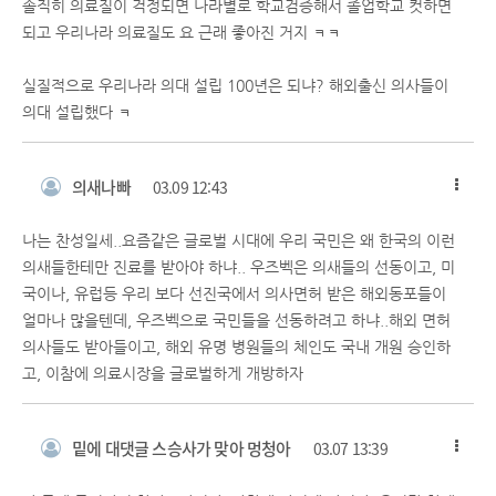
솔직히 의료질이 걱정되면 나라별로 학교검증해서 졸업학교 컷하면
되고 우리나라 의료질도 요 근래 좋아진 거지 ㅋㅋ
실질적으로 우리나라 의대 설립 100년은 되냐? 해외출신 의사들이
의대 설립했다 ㅋ
의새나빠
03.09 12:43
나는 찬성일세..요즘같은 글로벌 시대에 우리 국민은 왜 한국의 이런
의새들한테만 진료를 받아야 하냐.. 우즈벡은 의새들의 선동이고, 미
국이나, 유럽등 우리 보다 선진국에서 의사면허 받은 해외동포들이
얼마나 많을텐데, 우즈벡으로 국민들을 선동하려고 하냐..해외 면허
의사들도 받아들이고, 해외 유명 병원들의 체인도 국내 개원 승인하
고, 이참에 의료시장을 글로벌하게 개방하자
밑에 대댓글 스승사가 맞아 멍청아
03.07 13:39