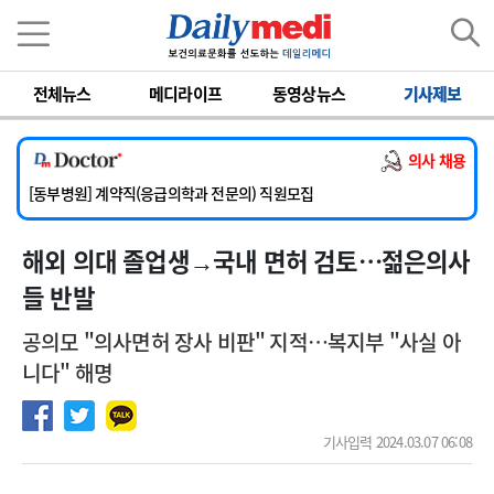
이름
비밀번호
전체뉴스
메디라이프
동영상뉴스
기사제보
[서울아산병원] 2026년 하반기 인턴 모집
[영남대학교의료원] 마취통증의학과 임기제 임상의사 채용
의사 채용
[충남대학교병원] 소아청소년과(소아응급전담) 계약직 의사 공개채용
[동부병원] 계약직(응급의학과 전문의) 직원모집
[이대목동병원] 하반기 전공의(레지던트1년차) 모집
해외 의대 졸업생→국내 면허 검토…젊은의사
[서울아산병원] 2026년 하반기 인턴 모집
[영남대학교의료원] 마취통증의학과 임기제 임상의사 채용
들 반발
공의모 "의사면허 장사 비판" 지적…복지부 "사실 아
니다" 해명
기사입력 2024.03.07 06:08