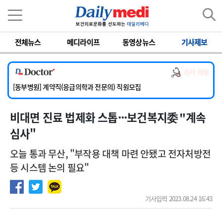
이름
비밀번호
전체뉴스
메디라이프
동영상뉴스
기사제보
[서울아산병원] 2026년 하반기 인턴 모집
[영남대학교의료원] 마취통증의학과 임기제 임상의사 채용
의사 채용
[충남대학교병원] 소아청소년과(소아응급전담) 계약직 의사 공개채용
[동부병원] 계약직(응급의학과 전문의) 직원모집
[이대목동병원] 하반기 전공의(레지던트1년차) 모집
비대면 진료 법제화 스톱···보건복지委 "계속
[서울아산병원] 2026년 하반기 인턴 모집
[영남대학교의료원] 마취통증의학과 임기제 임상의사 채용
심사"
오늘 통과 무산, "부작용 대책 마련 안됐고 전자처방전
등 시스템 논의 필요"
기사입력 2023.08.24 16:43