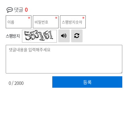
댓글
0
스팸방지
등록
0
/ 2000