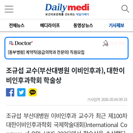
이름
비밀번호
전체뉴스
메디라이프
동영상뉴스
기사제보
[서울아산병원] 2026년 하반기 인턴 모집
[영남대학교의료원] 마취통증의학과 임기제 임상의사 채용
의사 채용
[충남대학교병원] 소아청소년과(소아응급전담) 계약직 의사 공개채용
[동부병원] 계약직(응급의학과 전문의) 직원모집
[이대목동병원] 하반기 전공의(레지던트1년차) 모집
조규섭 교수(부산대병원 이비인후과), 대한이
[서울아산병원] 2026년 하반기 인턴 모집
[영남대학교의료원] 마취통증의학과 임기제 임상의사 채용
비인후과학회 학술상
기사입력 2026.05.06 09:15
조규섭 부산대병원 이비인후과 교수가 최근 제100차
대한이비인후과학회 국제학술대회(International Co