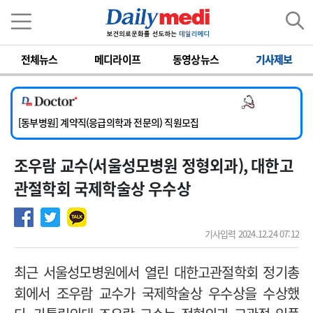
이름
비밀번호
전체뉴스
메디라이프
동영상뉴스
기사제보
[서울아산병원] 2026년 하반기 인턴 모집
[영남대학교의료원] 마취통증의학과 임기제 임상의사 채용
의사 채용
[충남대학교병원] 소아청소년과(소아응급전담) 계약직 의사 공개채용
[동부병원] 계약직(응급의학과 전문의) 직원모집
[이대목동병원] 하반기 전공의(레지던트1년차) 모집
조우람 교수(서울성모병원 정형외과), 대한고
[서울아산병원] 2026년 하반기 인턴 모집
[영남대학교의료원] 마취통증의학과 임기제 임상의사 채용
관절학회 국제학술상 우수상
기사입력 2024.12.24 07:12
최근 서울성모병원에서 열린 대한고관절학회 정기총
회에서 조우람 교수가 국제학술상 우수상을 수상했