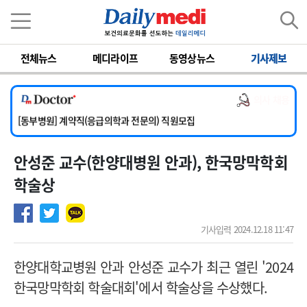
이름
비밀번호
전체뉴스
메디라이프
동영상뉴스
기사제보
[서울아산병원] 2026년 하반기 인턴 모집
[영남대학교의료원] 마취통증의학과 임기제 임상의사 채용
의사 채용
[충남대학교병원] 소아청소년과(소아응급전담) 계약직 의사 공개채용
[동부병원] 계약직(응급의학과 전문의) 직원모집
[이대목동병원] 하반기 전공의(레지던트1년차) 모집
안성준 교수(한양대병원 안과), 한국망막학회
[서울아산병원] 2026년 하반기 인턴 모집
[영남대학교의료원] 마취통증의학과 임기제 임상의사 채용
학술상
기사입력 2024.12.18 11:47
한양대학교병원 안과 안성준 교수가 최근 열린 '2024
한국망막학회 학술대회'에서 학술상을 수상했다.