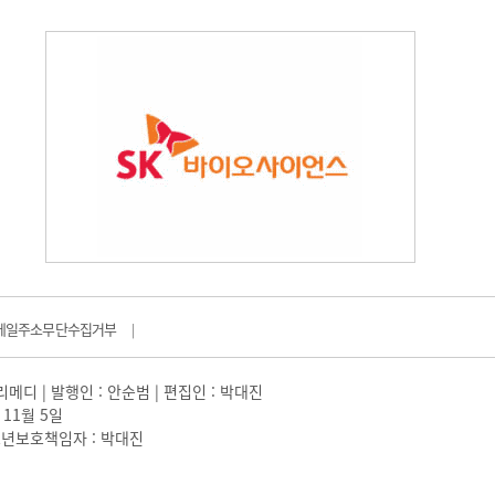
메일주소무단수집거부
|
일리메디 | 발행인 : 안순범 | 편집인 : 박대진
 11월 5일
 |청소년보호책임자 : 박대진