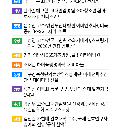
닥터나우 최고마케팅책임자(CMO) 전지웅
동정
한화손해보험, 고대안암병원 소아청소년 환아
기부
보호자용 웰니스키트
문수진 교수( 양산부산대병원 이비인후과), 미국
동정
공인 ‘RPSGT 자격’ 획득
이선영 교수(건국대병원 소화기내과), 스프링거
수상
네이처 ‘2026년 편집 공로상’
경기 의왕시 365키즈병원, 달빛어린이병원
선정
조재민 하이플생명과학 대표 아들
화촉
대구경북첨단의료산업진흥재단, 미래전략추진
동정
단·빅데이터팀 신설
류기성·이옥희 동문 부부, 부산대 의대 발전기금
기부
1억원
박진우 교수(고대안암병원 신경과), 국제신경근
수상
육질환학회 우수포스터상
김진실 가천대 간호대학 교수, 국제 간호연구자
선정
명예의 전당 ‘공식 헌액’