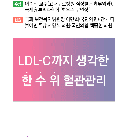
이준희 교수(고대구로병원 심장혈관흉부외과),
수상
국제흉부외과학회 ‘최우수 구연상’
국회 보건복지위원장 이만희(국민의힘)-간사 더
선출
불어민주당 서영석 의원·국민의힘 백종헌 의원