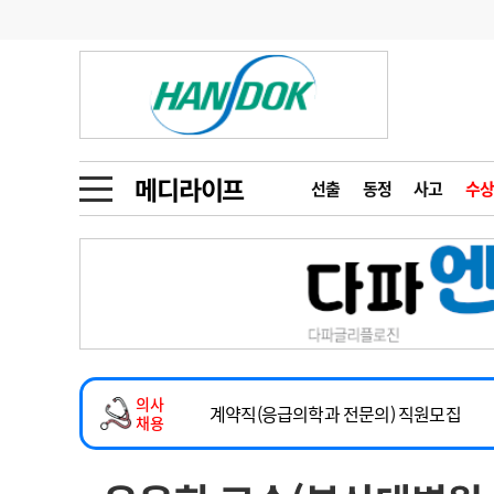
기부
모집
메디인포
인사
부음
오피니언
칼럼
건강정보
금주의 검색어
인물
초대석
피플
메디라이프
선출
동정
사고
수상
1
의사인력 수급 추
동영상뉴스
2
성분명 처방
2026년 하반기 인턴 모집
포토뉴스
포토뉴스
3
AI의료
마취통증의학과 임기제 임상의사 채용
4
전공의 모집 결과
메디 Hospital
지역병원
중소병원
소아청소년과(소아응급전담) 계약직 의사
5
의사국시 합격률
의사
인포메이션
행정처분
판례
계약직(응급의학과 전문의) 직원모집
채용
하반기 전공의(레지던트1년차) 모집
학회·연수강좌
학회/연수강좌
행사