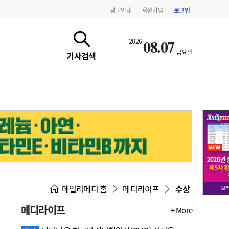
광고안내
회원가입
로그인
|
|
08.07
2026
금요일
기사검색
지침·기준·평가
약제급여 심사 결과
데일리메디 홈
메디라이프
수상
메디라이프
+ More