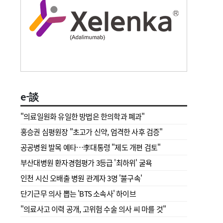
e-談
"의료일원화 유일한 방법은 한의학과 폐과"
홍승권 심평원장 " 초고가 신약, 엄격한 사후 검증"
공공병원 발목 예타…李대통령 "제도 개편 검토"
부산대병원 환자경험평가 3등급 '최하위' 굴욕
인천 시신 오배출 병원 관계자 3명 '불구속'
단기근무 의사 뽑는 'BTS 소속사' 하이브
"의료사고 이력 공개, 고위험 수술 의사 씨 마를 것"