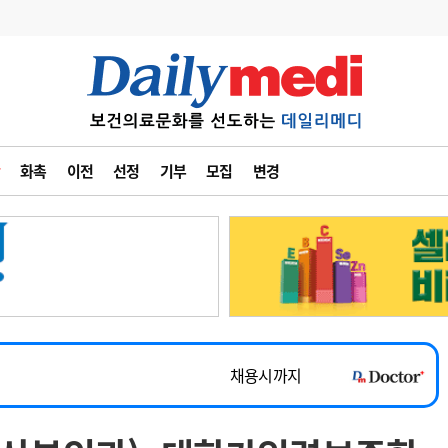
변경
사고
수첩
화촉
이전
선정
기부
모집
변경
계
6
관리급여 실시
7
지필공 지원책
~2026-08-31
8
수련환경 개선
채용시까지
9
의과대학 입시
 공개채용
채용시까지
10
약가인하
유권해석
정책/통계
공시
채용시까지
~2026-08-15