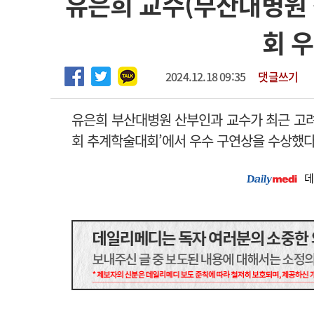
유은희 교수(부산대병원
2026년 하반기 인턴 모집
고객센터
회사소개
법적고지
회 
마취통증의학과 임기제 임상의사 채용
2024.12.18 09:35
댓글쓰기
유은희 부산대병원 산부인과 교수가 최근 고
회 추계학술대회’에서 우수 구연상을 수상했다
데