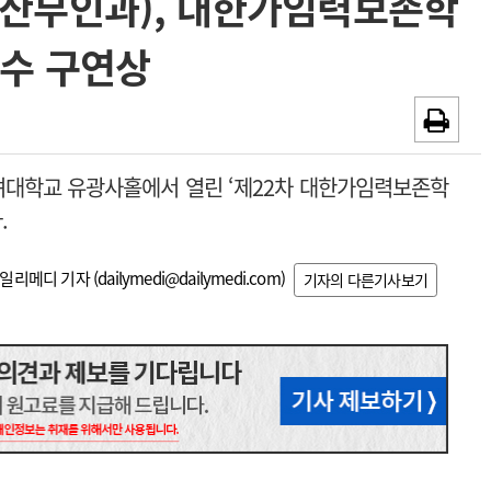
 산부인과), 대한가임력보존학
~2026-08-31
광고안내
우수 구연상
채용시까지
려대학교 유광사홀에서 열린 ‘제22차 대한가임력보존학
.
일리메디 기자 (
dailymedi@dailymedi.com
)
기자의 다른기사보기