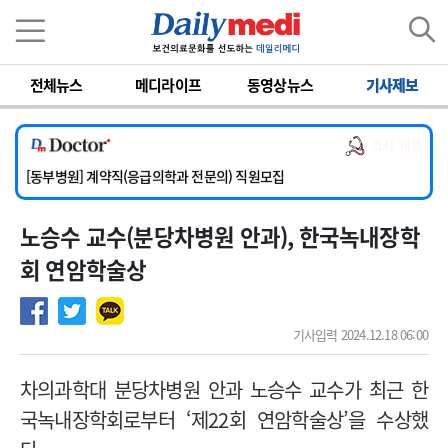
이름
비밀번호
전체뉴스
메디라이프
동영상뉴스
기사제보
[서울아산병원] 2026년 하반기 인턴 모집
[영남대학교의료원] 마취통증의학과 임기제 임상의사 채용
의사 채용
[충남대학교병원] 소아청소년과(소아응급전담) 계약직 의사 공개채용
[동부병원] 계약직(응급의학과 전문의) 직원모집
[이대목동병원] 하반기 전공의(레지던트1년차) 모집
노승수 교수(분당차병원 안과), 한국녹내장학
[서울아산병원] 2026년 하반기 인턴 모집
[영남대학교의료원] 마취통증의학과 임기제 임상의사 채용
회 연암학술상
기사입력 2024.12.18 06:00
차의과학대 분당차병원 안과 노승수 교수가 최근 한
국녹내장학회로부터 ‘제22회 연암학술상’을 수상했