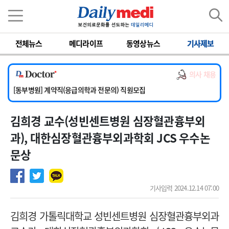
이름
비밀번호
전체뉴스
메디라이프
동영상뉴스
기사제보
[서울아산병원] 2026년 하반기 인턴 모집
[영남대학교의료원] 마취통증의학과 임기제 임상의사 채용
의사 채용
[충남대학교병원] 소아청소년과(소아응급전담) 계약직 의사 공개채용
[동부병원] 계약직(응급의학과 전문의) 직원모집
[이대목동병원] 하반기 전공의(레지던트1년차) 모집
김희경 교수(성빈센트병원 심장혈관흉부외
[서울아산병원] 2026년 하반기 인턴 모집
[영남대학교의료원] 마취통증의학과 임기제 임상의사 채용
과), 대한심장혈관흉부외과학회 JCS 우수논
문상
기사입력 2024.12.14 07:00
김희경 가톨릭대학교 성빈센트병원 심장혈관흉부외과