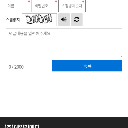
스팸방지
등록
0
/ 2000
(주)데일리메디