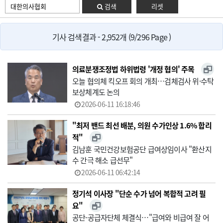
검색
리셋
기사 검색결과 - 2,952개 (9/296 Page )
의료분쟁조정법 하위법령 '개정 협의' 주목
오늘 협의체 킥오프 회의 개최…검체검사 위·수탁
보상체계도 논의
2026-06-11 16:18:46
"최저 밴드 최선 배분, 의원 수가인상 1.6% 합리
적"
김남훈 국민건강보험공단 급여상임이사 "환산지
수 간극 해소 급선무"
2026-06-11 06:42:14
정기석 이사장 "단순 수가 넘어 복합적 고려 필
요"
공단-공급자단체 체결식…"급여와 비급여 잘 어