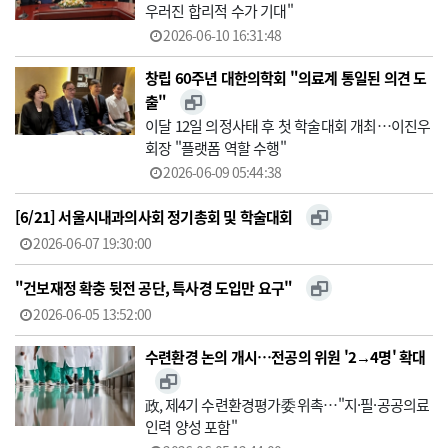
우러진 합리적 수가 기대"
2026-06-10 16:31:48
창립 60주년 대한의학회 "의료계 통일된 의견 도
출"
이달 12일 의정사태 후 첫 학술대회 개최…이진우
회장 "플랫폼 역할 수행"
2026-06-09 05:44:38
[6/21] 서울시내과의사회 정기총회 및 학술대회
2026-06-07 19:30:00
"건보재정 확충 뒷전 공단, 특사경 도입만 요구"
2026-06-05 13:52:00
수련환경 논의 개시…전공의 위원 '2→4명' 확대
政, 제4기 수련환경평가委 위촉…"지·필·공공의료
인력 양성 포함"