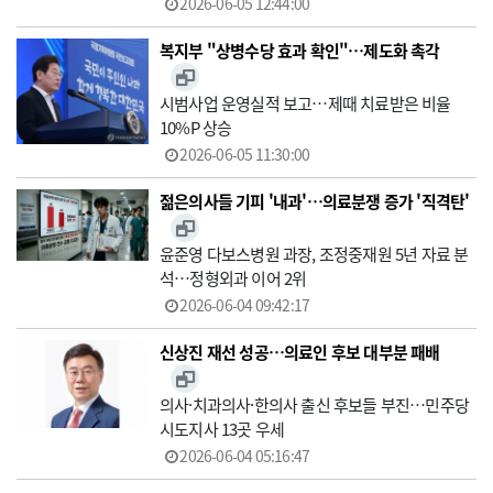
2026-06-05 12:44:00
복지부 "상병수당 효과 확인"…제도화 촉각
시범사업 운영실적 보고…제때 치료받은 비율
10%P 상승
2026-06-05 11:30:00
젊은의사들 기피 '내과'…의료분쟁 증가 '직격탄'
윤준영 다보스병원 과장, 조정중재원 5년 자료 분
석…정형외과 이어 2위
2026-06-04 09:42:17
신상진 재선 성공…의료인 후보 대부분 패배
의사·치과의사·한의사 출신 후보들 부진…민주당
시도지사 13곳 우세
2026-06-04 05:16:47