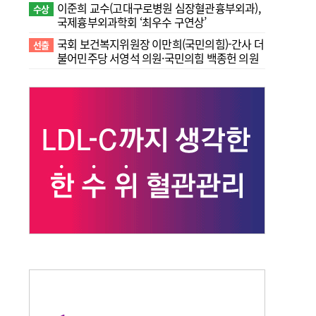
이준희 교수(고대구로병원 심장혈관흉부외과),
수상
국제흉부외과학회 ‘최우수 구연상’
국회 보건복지위원장 이만희(국민의힘)-간사 더
선출
불어민주당 서영석 의원·국민의힘 백종헌 의원