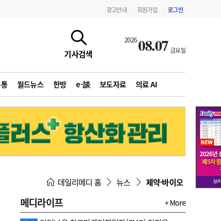
광고안내
회원가입
로그인
|
|
08.07
2026
금요일
기사검색
유통
월드뉴스
한방
e-談
보도자료
의료 AI
지침·기준·평가
약제급여 심사 결과
데일리메디 홈
뉴스
제약·바이오
메디라이프
+ More