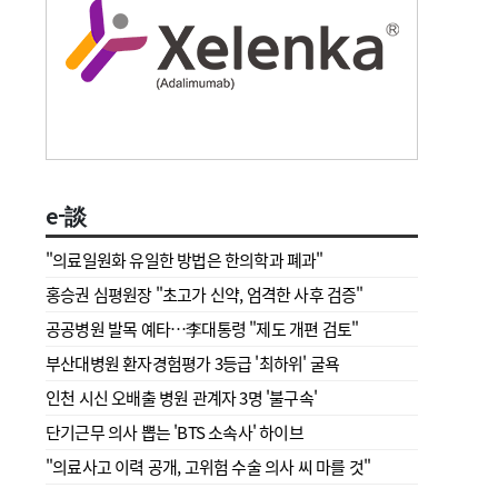
e-談
"의료일원화 유일한 방법은 한의학과 폐과"
홍승권 심평원장 " 초고가 신약, 엄격한 사후 검증"
공공병원 발목 예타…李대통령 "제도 개편 검토"
부산대병원 환자경험평가 3등급 '최하위' 굴욕
인천 시신 오배출 병원 관계자 3명 '불구속'
단기근무 의사 뽑는 'BTS 소속사' 하이브
"의료사고 이력 공개, 고위험 수술 의사 씨 마를 것"