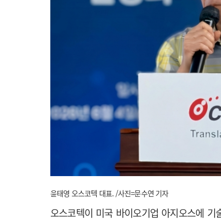
윤태영 오스코텍 대표. /사진=문수연 기자
오스코텍이 미국 바이오기업 아지오스에 기술