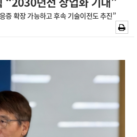
 “2030년전 상업화 기대”
~2026-08-31
광고안내
적응증 확장 가능하고 후속 기술이전도 추진”
채용시까지