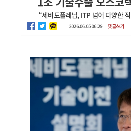
1조 기술수출 오스코텍
2026년 하반기 인턴 모집
고객센터
회사소개
법적고지
“세비도플레닙, ITP 넘어 다양한 
마취통증의학과 임기제 임상의사 채용
2026.06.05 06:29
댓글쓰기