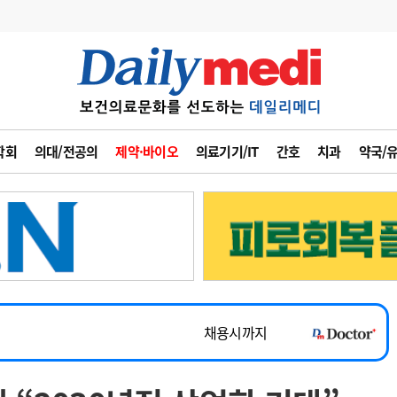
변경
사고
수첩
학회
의대/전공의
제약·바이오
의료기기/IT
간호
치과
약국/
계
6
관리급여 실시
7
지필공 지원책
~2026-08-31
8
수련환경 개선
채용시까지
9
의과대학 입시
 공개채용
채용시까지
10
약가인하
유권해석
정책/통계
공시
채용시까지
~2026-08-15