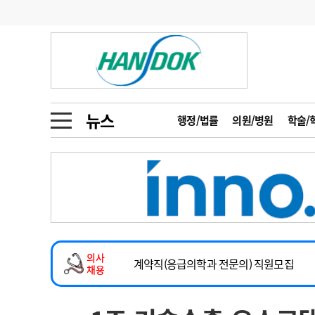
기부
모집
메디인포
인사
부음
오피니언
칼럼
건강정보
금주의 검색어
인물
초대석
피플
뉴스
행정/법률
의원/병원
학술/
1
의사인력 수급 추
동영상뉴스
2
성분명 처방
2026년 하반기 인턴 모집
포토뉴스
포토뉴스
3
AI의료
마취통증의학과 임기제 임상의사 채용
4
전공의 모집 결과
메디 Hospital
지역병원
중소병원
소아청소년과(소아응급전담) 계약직 의사
5
의사국시 합격률
의사
인포메이션
행정처분
판례
계약직(응급의학과 전문의) 직원모집
채용
하반기 전공의(레지던트1년차) 모집
학회·연수강좌
학회/연수강좌
행사