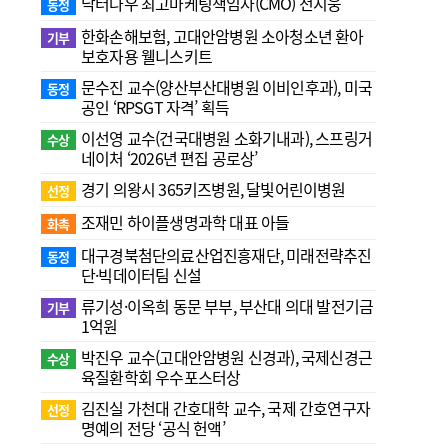
닥터나우 최고마케팅책임자(CMO) 전지웅
동정
한화손해보험, 고대안암병원 소아청소년 환아
기부
보호자용 웰니스키트
문수진 교수( 양산부산대병원 이비인후과), 미국
동정
공인 ‘RPSGT 자격’ 획득
이선영 교수(건국대병원 소화기내과), 스프링거
수상
네이처 ‘2026년 편집 공로상’
경기 의왕시 365키즈병원, 달빛어린이병원
선정
조재민 하이플생명과학 대표 아들
화촉
대구경북첨단의료산업진흥재단, 미래전략추진
동정
단·빅데이터팀 신설
류기성·이옥희 동문 부부, 부산대 의대 발전기금
기부
1억원
박진우 교수(고대안암병원 신경과), 국제신경근
수상
육질환학회 우수포스터상
김진실 가천대 간호대학 교수, 국제 간호연구자
선정
명예의 전당 ‘공식 헌액’