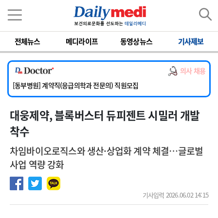
이름
비밀번호
전체뉴스
메디라이프
동영상뉴스
기사제보
[서울아산병원] 2026년 하반기 인턴 모집
[영남대학교의료원] 마취통증의학과 임기제 임상의사 채용
의사 채용
[충남대학교병원] 소아청소년과(소아응급전담) 계약직 의사 공개채용
[동부병원] 계약직(응급의학과 전문의) 직원모집
[이대목동병원] 하반기 전공의(레지던트1년차) 모집
대웅제약, 블록버스터 듀피젠트 시밀러 개발
[서울아산병원] 2026년 하반기 인턴 모집
[영남대학교의료원] 마취통증의학과 임기제 임상의사 채용
착수
차임바이오로직스와 생산·상업화 계약 체결…글로벌
사업 역량 강화
기사입력 2026.06.02 14:15