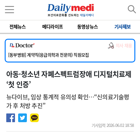
이름
비밀번호
전체뉴스
메디라이프
동영상뉴스
기사제보
[서울아산병원] 2026년 하반기 인턴 모집
[영남대학교의료원] 마취통증의학과 임기제 임상의사 채용
의사 채용
[충남대학교병원] 소아청소년과(소아응급전담) 계약직 의사 공개채용
[동부병원] 계약직(응급의학과 전문의) 직원모집
[이대목동병원] 하반기 전공의(레지던트1년차) 모집
아동·청소년 자폐스펙트럼장애 디지털치료제
[서울아산병원] 2026년 하반기 인턴 모집
[영남대학교의료원] 마취통증의학과 임기제 임상의사 채용
‘첫 인증’
뉴다이브, 임상 통계적 유의성 확인…“신의료기술평
가 후 처방 추진”
기사입력 2026.06.02 18:58