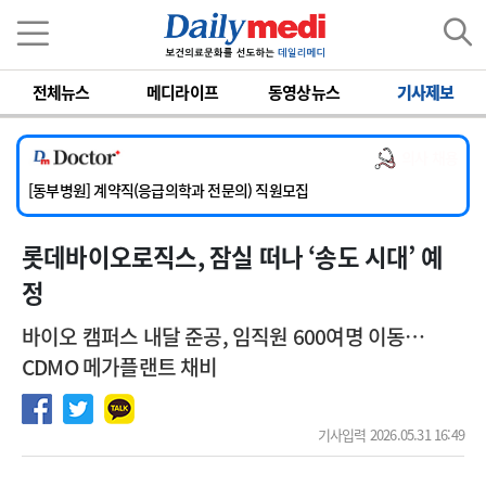
이름
비밀번호
전체뉴스
메디라이프
동영상뉴스
기사제보
[서울아산병원] 2026년 하반기 인턴 모집
[영남대학교의료원] 마취통증의학과 임기제 임상의사 채용
의사 채용
[충남대학교병원] 소아청소년과(소아응급전담) 계약직 의사 공개채용
[동부병원] 계약직(응급의학과 전문의) 직원모집
[이대목동병원] 하반기 전공의(레지던트1년차) 모집
롯데바이오로직스, 잠실 떠나 ‘송도 시대’ 예
[서울아산병원] 2026년 하반기 인턴 모집
[영남대학교의료원] 마취통증의학과 임기제 임상의사 채용
정
바이오 캠퍼스 내달 준공, 임직원 600여명 이동…
CDMO 메가플랜트 채비
기사입력 2026.05.31 16:49