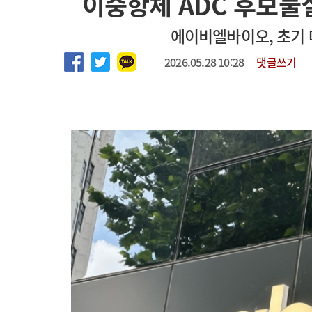
이중항체 ADC 후보물질
2026년 하반기 인턴 모집
고객센터
회사소개
법적고지
에이비엘바이오, 초기 
마취통증의학과 임기제 임상의사 채용
2026.05.28 10:28
댓글쓰기