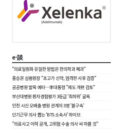
e-談
"의료일원화 유일한 방법은 한의학과 폐과"
홍승권 심평원장 " 초고가 신약, 엄격한 사후 검증"
공공병원 발목 예타…李대통령 "제도 개편 검토"
부산대병원 환자경험평가 3등급 '최하위' 굴욕
인천 시신 오배출 병원 관계자 3명 '불구속'
단기근무 의사 뽑는 'BTS 소속사' 하이브
"의료사고 이력 공개, 고위험 수술 의사 씨 마를 것"