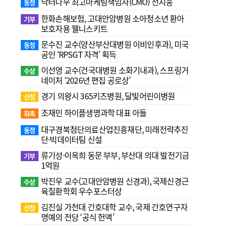
닥터나우 최고마케팅책임자(CMO) 전지웅
동정
한화손해보험, 고대안암병원 소아청소년 환아
기부
보호자용 웰니스키트
문수진 교수( 양산부산대병원 이비인후과), 미국
동정
공인 ‘RPSGT 자격’ 획득
이선영 교수(건국대병원 소화기내과), 스프링거
수상
네이처 ‘2026년 편집 공로상’
경기 의왕시 365키즈병원, 달빛어린이병원
선정
조재민 하이플생명과학 대표 아들
화촉
대구경북첨단의료산업진흥재단, 미래전략추진
동정
단·빅데이터팀 신설
류기성·이옥희 동문 부부, 부산대 의대 발전기금
기부
1억원
박진우 교수(고대안암병원 신경과), 국제신경근
수상
육질환학회 우수포스터상
김진실 가천대 간호대학 교수, 국제 간호연구자
선정
명예의 전당 ‘공식 헌액’