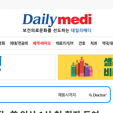
변경
사고
수첩
학회
의대/전공의
제약·바이오
의료기기/IT
간호
치과
약국/
계
6
관리급여 실시
7
지필공 지원책
~2026-08-31
8
수련환경 개선
채용시까지
9
의과대학 입시
 공개채용
채용시까지
10
약가인하
유권해석
정책/통계
공시
채용시까지
~2026-08-15