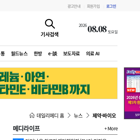
광고안내
회원가입
로그인
|
|
08.08
2026
토요일
기사검색
유통
월드뉴스
한방
e-談
보도자료
의료 AI
지침·기준·평가
약제급여 심사 결과
데일리메디 홈
뉴스
제약·바이오
메디라이프
+ More