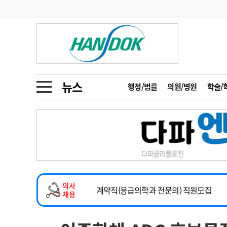
기부
모집
메디인포
인사
부음
오피니언
칼럼
건강정보
금주의 검색어
인물
초대석
피플
뉴스
행정/법률
의원/병원
학술/
1
의사인력 수급 추
동영상뉴스
2
성분명 처방
2026년 하반기 인턴 모집
포토뉴스
포토뉴스
3
AI의료
마취통증의학과 임기제 임상의사 채용
4
전공의 모집 결과
메디 Hospital
지역병원
중소병원
소아청소년과(소아응급전담) 계약직 의사
5
의사국시 합격률
의사
인포메이션
행정처분
판례
계약직(응급의학과 전문의) 직원모집
채용
하반기 전공의(레지던트1년차) 모집
학회·연수강좌
학회/연수강좌
행사