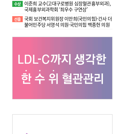
이준희 교수(고대구로병원 심장혈관흉부외과),
수상
국제흉부외과학회 ‘최우수 구연상’
국회 보건복지위원장 이만희(국민의힘)-간사 더
선출
불어민주당 서영석 의원·국민의힘 백종헌 의원