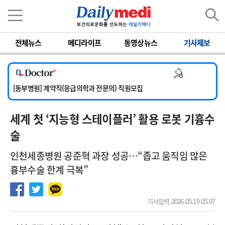
이름
비밀번호
전체뉴스
메디라이프
동영상뉴스
기사제보
[서울아산병원] 2026년 하반기 인턴 모집
[영남대학교의료원] 마취통증의학과 임기제 임상의사 채용
의사 채용
[충남대학교병원] 소아청소년과(소아응급전담) 계약직 의사 공개채용
[동부병원] 계약직(응급의학과 전문의) 직원모집
[이대목동병원] 하반기 전공의(레지던트1년차) 모집
세계 첫 ‘지능형 스테이플러’ 활용 로봇 기흉수
[서울아산병원] 2026년 하반기 인턴 모집
[영남대학교의료원] 마취통증의학과 임기제 임상의사 채용
술
인천세종병원 공준혁 과장 성공…“좁고 움직임 많은
흉부수술 한계 극복”
기사입력 2026.05.19 05:07