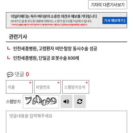
기자의 다른기사보기
관련기사
인천세종병원, 고령환자 비만·탈장 동시수술 성공
인천세종병원, 단일공 로봇수술 800례
댓글
0
스팸방지