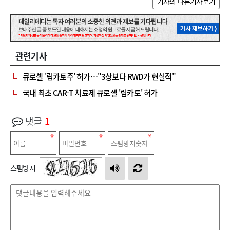
기자의 다른기사보기
관련기사
큐로셀 '림카토주' 허가…"3상보다 RWD가 현실적"
국내 최초 CAR-T 치료제 큐로셀 '림카토' 허가
댓글
1
스팸방지