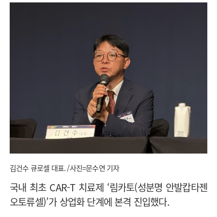
김건수 큐로셀 대표. /사진=문수연 기자
국내 최초 CAR-T 치료제 ‘림카토(성분명 안발캅타젠
오토류셀)’가 상업화 단계에 본격 진입했다.