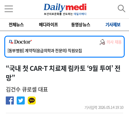
이름
비밀번호
전체뉴스
메디라이프
동영상뉴스
기사제보
[서울아산병원] 2026년 하반기 인턴 모집
[영남대학교의료원] 마취통증의학과 임기제 임상의사 채용
의사 채용
[충남대학교병원] 소아청소년과(소아응급전담) 계약직 의사 공개채용
[동부병원] 계약직(응급의학과 전문의) 직원모집
[이대목동병원] 하반기 전공의(레지던트1년차) 모집
“국내 첫 CAR-T 치료제 림카토 ‘9월 투여’ 전
[서울아산병원] 2026년 하반기 인턴 모집
[영남대학교의료원] 마취통증의학과 임기제 임상의사 채용
망”
김건수 큐로셀 대표
기사입력 2026.05.14 19:10