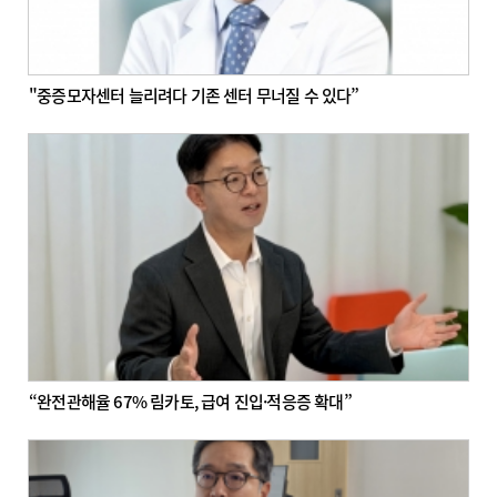
"중증모자센터 늘리려다 기존 센터 무너질 수 있다”
“완전관해율 67% 림카토, 급여 진입·적응증 확대”