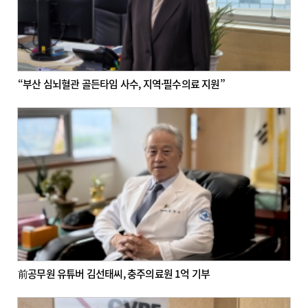
“부산 심뇌혈관 골든타임 사수, 지역·필수의료 지원”
前공무원 유튜버 김선태씨, 충주의료원 1억 기부