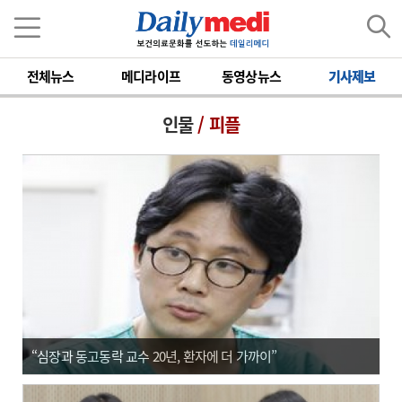
전체뉴스
메디라이프
동영상뉴스
기사제보
인물
/ 피플
“심장과 동고동락 교수 20년, 환자에 더 가까이”