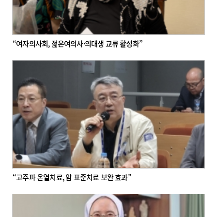
“여자의사회, 젊은여의사·의대생 교류 활성화”
“고주파 온열치료, 암 표준치료 보완 효과”