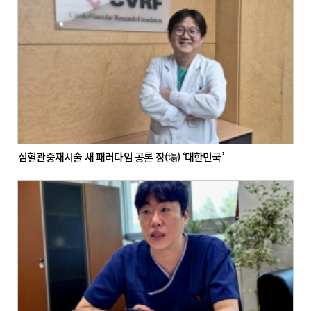
심혈관중재시술 새 패러다임 공론 장(場) ‘대한민국’