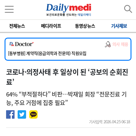
이름
비밀번호
전체뉴스
메디라이프
동영상뉴스
기사제보
[서울아산병원] 2026년 하반기 인턴 모집
[영남대학교의료원] 마취통증의학과 임기제 임상의사 채용
의사 채용
[충남대학교병원] 소아청소년과(소아응급전담) 계약직 의사 공개채용
[동부병원] 계약직(응급의학과 전문의) 직원모집
[이대목동병원] 하반기 전공의(레지던트1년차) 모집
코로나·의정사태 후 일상이 된 ‘공보의 순회진
[서울아산병원] 2026년 하반기 인턴 모집
[영남대학교의료원] 마취통증의학과 임기제 임상의사 채용
료’
64% “부적절하다” 비판…박재일 회장 “전문진료 기
능, 주요 거점에 집중 필요”
기사입력 2026.04.25 06:18