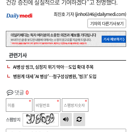
건강 증진에 실질적으로 기여하겠다"고 천명했다.
최진호 기자 (
jinho6346@dailymedi.com
)
기자의 다른기사보기
관련기사
AI병상 씽크, 심정지 위기 막아…도입 확대 주목
병원계 대세 'AI 병상'…청구성심병원, '씽크' 도입
댓글
0
스팸방지