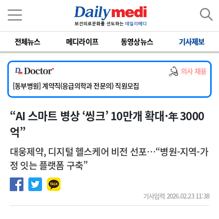
이름
비밀번호
전체뉴스
메디라이프
동영상뉴스
기사제보
[서울아산병원] 2026년 하반기 인턴 모집
[영남대학교의료원] 마취통증의학과 임기제 임상의사 채용
의사 채용
[충남대학교병원] 소아청소년과(소아응급전담) 계약직 의사 공개채용
[동부병원] 계약직(응급의학과 전문의) 직원모집
[이대목동병원] 하반기 전공의(레지던트1년차) 모집
“AI 스마트 병상 ‘씽크’ 10만개 확대·年 3000
[서울아산병원] 2026년 하반기 인턴 모집
[영남대학교의료원] 마취통증의학과 임기제 임상의사 채용
억”
대웅제약, 디지털 헬스케어 비전 선포…“병원-지역-가
정 잇는 플랫폼 구축”
기사입력 2026.02.23 11:38