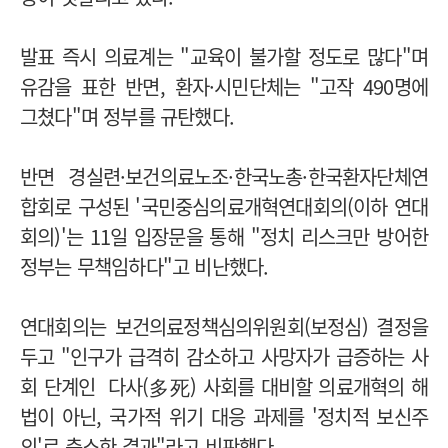
발표 즉시 의료계는 "교육이 불가할 정도로 많다"며
유감을 표한 반면, 환자·시민단체는 "고작 490명에
그쳤다"며 정부를 규탄했다.
반면 경실련·보건의료노조·한국노총·한국환자단체연
합회로 구성된 '국민중심의료개혁연대회의(이하 연대
회의)'는 11일 입장문을 통해 "정치 리스크만 방어한
정부는 무책임하다"고 비난했다.
연대회의는 보건의료정책심의위원회(보정심) 결정을
두고 "인구가 급격히 감소하고 사망자가 급증하는 사
회 단계인 다사(多死) 사회를 대비할 의료개혁의 해
법이 아닌, 국가적 위기 대응 과제를 '정치적 보신주
의'로 축소한 결과"라고 비판했다.