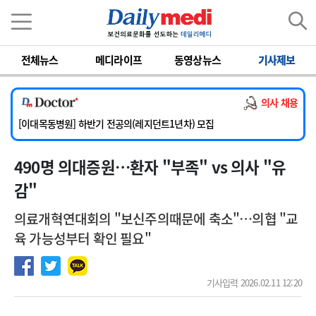
이름
비밀번호
[서울아산병원] 2026년 하반기 인턴 모집
전체뉴스
메디라이프
동영상뉴스
기사제보
[영남대학교의료원] 마취통증의학과 임기제 임상의사 채용
[충남대학교병원] 소아청소년과(소아응급전담) 계약직 의사 공개채용
의사 채용
[동부병원] 계약직(응급의학과 전문의) 직원모집
[이대목동병원] 하반기 전공의(레지던트1년차) 모집
[서울아산병원] 2026년 하반기 인턴 모집
490명 의대증원…환자 "부족" vs 의사 "유
[영남대학교의료원] 마취통증의학과 임기제 임상의사 채용
감"
의료개혁연대회의 "보신주의때문에 축소"…의협 "교
육 가능성부터 확인 필요"
기사입력 2026.02.11 12:20