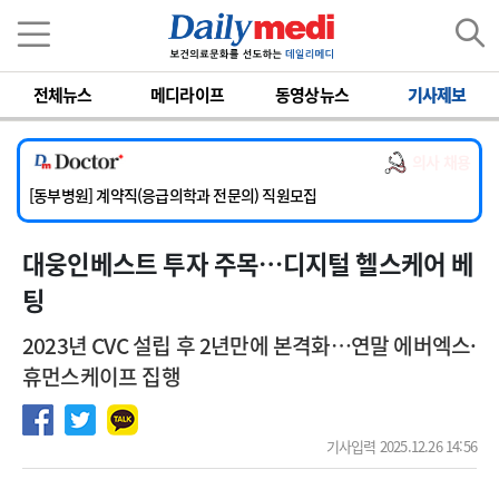
이름
비밀번호
전체뉴스
메디라이프
동영상뉴스
기사제보
[서울아산병원] 2026년 하반기 인턴 모집
[영남대학교의료원] 마취통증의학과 임기제 임상의사 채용
의사 채용
[충남대학교병원] 소아청소년과(소아응급전담) 계약직 의사 공개채용
[동부병원] 계약직(응급의학과 전문의) 직원모집
[이대목동병원] 하반기 전공의(레지던트1년차) 모집
대웅인베스트 투자 주목…디지털 헬스케어 베
[서울아산병원] 2026년 하반기 인턴 모집
[영남대학교의료원] 마취통증의학과 임기제 임상의사 채용
팅
2023년 CVC 설립 후 2년만에 본격화…연말 에버엑스·
휴먼스케이프 집행
기사입력 2025.12.26 14:56