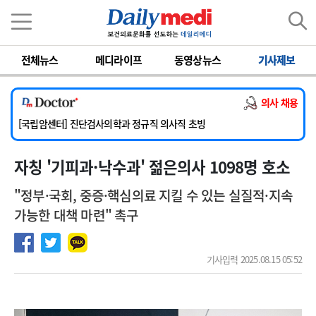
이름
비밀번호
전체뉴스
메디라이프
동영상뉴스
기사제보
[서울아산병원] 2026년 하반기 인턴 모집
[명지병원] 하반기 전공의(인턴) 모집
의사 채용
[동국대학교 경주병원] 내과(소화기, 심장, 내분비), 소아청소년과, 외과, 심장혈관흉부외과, 이비인후과, 병리과 교원 초빙
[국립암센터] 진단검사의학과 정규직 의사직 초빙
[인제대학교해운대백병원] 치과 진료교수 모집 공고
자칭 '기피과·낙수과' 젊은의사 1098명 호소
[서울아산병원] 2026년 하반기 인턴 모집
[명지병원] 하반기 전공의(인턴) 모집
"정부·국회, 중증·핵심의료 지킬 수 있는 실질적·지속
가능한 대책 마련" 촉구
기사입력 2025.08.15 05:52