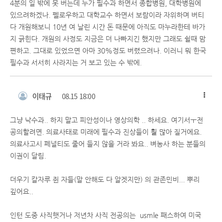
4분의 일 밖에 못 버는데 누가 필수과 하면서 종합병원, 대학병원에
있으려하겠나. 펠로우하고 대학교수 하면서 보람이라 자위하며 버티
다 개원해보니 10년 여 날린 시간 돈 때문에 아직도 마누라한테 바가
지 긁힌다. 개원의 사정도 지금은 더 나빠지긴 했지만 그래도 쉴때 맘
편하고. 그대로 있었으면 아마 30%정도 버렸으려나. 이러니 뭐 한국
필수과 서서히 사라지는 거 보고 있는 수 밖에.
이태규
08.15 18:00
그냥 낙수과.. 하지 말고 피안성이나 영상의학 .. 하세요. 여기서ㅜ전
공의할려면. 의료사태로 미래에 필수과 진상들이 훨 많아 질거에요.
의료사고시 페널티도 줄어 들지 않을 거라 봐요.. 벼농사 하는 분들의
이권이 달림.
더우기 칼자루 쥔 자들(말 안해도 다 알겟지만) 의 관존민비... 뿌리
깊어요..
인턴 도중 사직햇거나 저년차 사직 전공의는 usmle 패스하여 미국