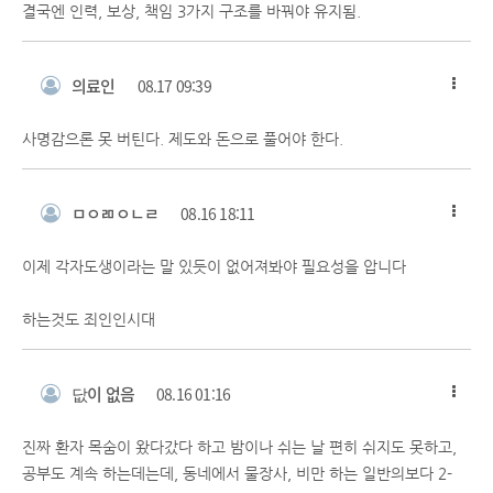
결국엔 인력, 보상, 책임 3가지 구조를 바꿔야 유지됨.
의료인
08.17 09:39
사명감으론 못 버틴다. 제도와 돈으로 풀어야 한다.
ㅁㅇㄻㅇㄴㄹ
08.16 18:11
이제 각자도생이라는 말 있듯이 없어져봐야 필요성을 압니다
하는것도 죄인인시대
닶이 없음
08.16 01:16
진짜 환자 목숨이 왔다갔다 하고 밤이나 쉬는 날 편히 쉬지도 못하고,
공부도 계속 하는데는데, 동네에서 물장사, 비만 하는 일반의보다 2-