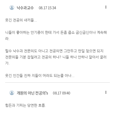
낙수과교수
08.17 15:34
웃긴 전공의 새끼들...
니들이 좋아하는 안기종이 한테 가서 돈좀 줍쇼 굽신굽신이나 계속해
라.
필수 낙수과 전문의도 아니고 전공의면 그만두고 딴일 찾으면 되지
전문의들 기분 잡칠려고 전공의 하냐? 니들 하나 안하나 알아서 굴러
가.
웃긴 인간들 진짜 지들이 머라도 되는줄 아나...
개원의 아닌 전공의's
08.17 09:40
힘든과 기피는 당연한 흐름.