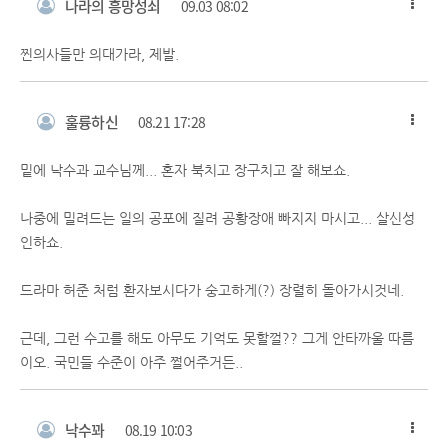
나라의 흥망성쇠
09.03 08:02
찐의사들만 의대가라, 제발.
훌륭하신
08.21 17:28
밑에 낙수과 교수님께... 혼자 북치고 장구치고 잘 해보쇼.
나중에 밀려드는 일의 공포에 질려 공황장애 빠지지 마시고... 살신성
인하쇼.
드라마 허준 처럼 환자보시다가 숭고하게(?) 장렬히 돌아가시것네.
근데, 그런 수고를 해도 아무도 기억도 못할껄?? 그게 안타까울 따름
이오. 국민들 수준이 아주 쩔어주거든..
낙수꽈
08.19 10:03