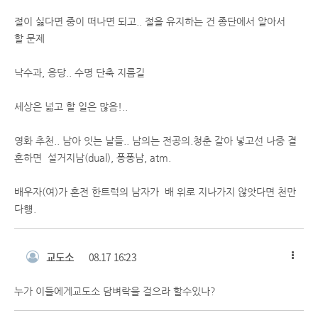
절이 싫다면 중이 떠나면 되고.. 절을 유지하는 건 종단에서 알아서
할 문제
낙수과, 응당.. 수명 단축 지름길
세상은 넓고 할 일은 많음!..
영화 추천.. 남아 잇는 날들.. 남의는 전공의.청춘 갈아 넣고선 나중 결
혼하면 설거지남(dual), 퐁퐁남, atm.
배우자(여)가 혼전 한트럭의 남자가 배 위로 지나가지 않앗다면 천만
다헁.
교도소
08.17 16:23
누가 이들에게교도소 담벼락을 걸으라 할수있나?