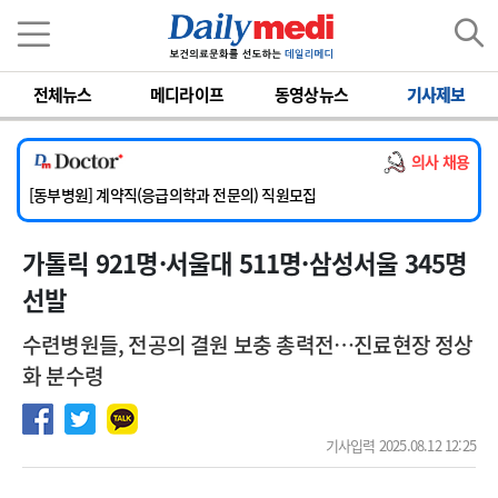
이름
비밀번호
전체뉴스
메디라이프
동영상뉴스
기사제보
[서울아산병원] 2026년 하반기 인턴 모집
[영남대학교의료원] 마취통증의학과 임기제 임상의사 채용
의사 채용
[충남대학교병원] 소아청소년과(소아응급전담) 계약직 의사 공개채용
[동부병원] 계약직(응급의학과 전문의) 직원모집
[이대목동병원] 하반기 전공의(레지던트1년차) 모집
가톨릭 921명·서울대 511명·삼성서울 345명
[서울아산병원] 2026년 하반기 인턴 모집
[영남대학교의료원] 마취통증의학과 임기제 임상의사 채용
선발
수련병원들, 전공의 결원 보충 총력전…진료현장 정상
화 분수령
기사입력 2025.08.12 12:25