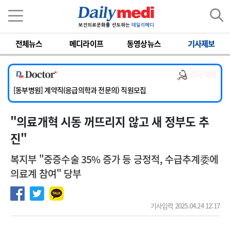
이름
비밀번호
전체뉴스
메디라이프
동영상뉴스
기사제보
[서울아산병원] 2026년 하반기 인턴 모집
[영남대학교의료원] 마취통증의학과 임기제 임상의사 채용
의사 채용
[충남대학교병원] 소아청소년과(소아응급전담) 계약직 의사 공개채용
[동부병원] 계약직(응급의학과 전문의) 직원모집
[이대목동병원] 하반기 전공의(레지던트1년차) 모집
"의료개혁 시동 꺼뜨리지 않고 새 정부도 추
[서울아산병원] 2026년 하반기 인턴 모집
[영남대학교의료원] 마취통증의학과 임기제 임상의사 채용
진"
복지부 "중증수술 35% 증가 등 긍정적, 수급추계委에
의료계 참여" 당부
기사입력 2025.04.24 12:17