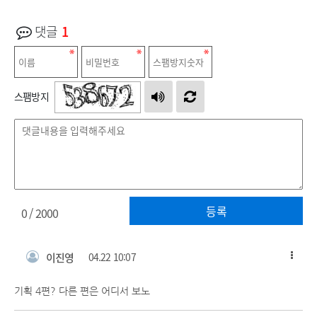
댓글
1
스팸방지
등록
0
/ 2000
이진영
04.22 10:07
기획 4편? 다른 편은 어디서 보노