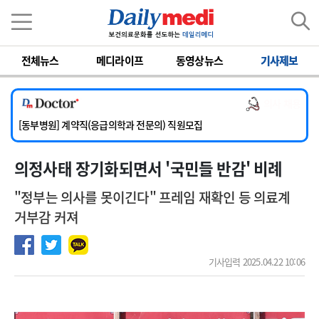
이름
비밀번호
전체뉴스
메디라이프
동영상뉴스
기사제보
[서울아산병원] 2026년 하반기 인턴 모집
[영남대학교의료원] 마취통증의학과 임기제 임상의사 채용
의사 채용
[충남대학교병원] 소아청소년과(소아응급전담) 계약직 의사 공개채용
[동부병원] 계약직(응급의학과 전문의) 직원모집
[이대목동병원] 하반기 전공의(레지던트1년차) 모집
의정사태 장기화되면서 '국민들 반감' 비례
[서울아산병원] 2026년 하반기 인턴 모집
[영남대학교의료원] 마취통증의학과 임기제 임상의사 채용
"정부는 의사를 못이긴다" 프레임 재확인 등 의료계
거부감 커져
기사입력 2025.04.22 10:06