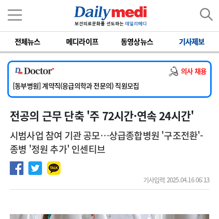
이름
비밀번호
전체뉴스
메디라이프
동영상뉴스
기사제보
[서울아산병원] 2026년 하반기 인턴 모집
[영남대학교의료원] 마취통증의학과 임기제 임상의사 채용
의사 채용
[충남대학교병원] 소아청소년과(소아응급전담) 계약직 의사 공개채용
[동부병원] 계약직(응급의학과 전문의) 직원모집
[이대목동병원] 하반기 전공의(레지던트1년차) 모집
전공의 근무 단축 '주 72시간·연속 24시간'
[서울아산병원] 2026년 하반기 인턴 모집
[영남대학교의료원] 마취통증의학과 임기제 임상의사 채용
시범사업 참여 기관 공모…상급종합병원 '구조전환'-
종병 '정원 추가' 인센티브
기사입력 2025.04.16 06:13