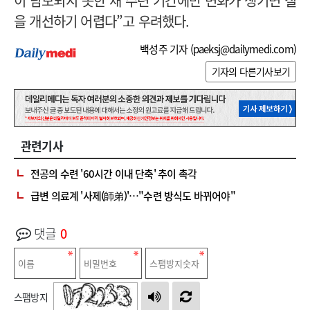
이 담보되지 못한 채 수련 기간에만 변화가 생기면 질
을 개선하기 어렵다”고 우려했다.
백성주 기자 (
paeksj@dailymedi.com
)
기자의 다른기사보기
관련기사
전공의 수련 '60시간 이내 단축' 추이 촉각
급변 의료계 '사제(師弟)'…"수련 방식도 바뀌어야"
댓글
0
스팸방지