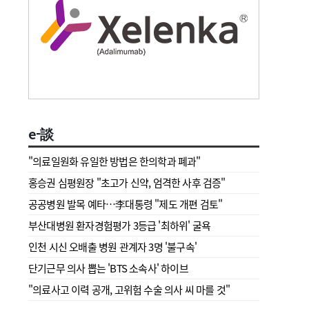
e-談
"의료일원화 유일한 방법은 한의학과 폐과"
홍승권 심평원장 " 초고가 신약, 엄격한 사후 검증"
공공병원 발목 예타…李대통령 "제도 개편 검토"
부산대병원 환자경험평가 3등급 '최하위' 굴욕
인천 시신 오배출 병원 관계자 3명 '불구속'
단기근무 의사 뽑는 'BTS 소속사' 하이브
"의료사고 이력 공개, 고위험 수술 의사 씨 마를 것"