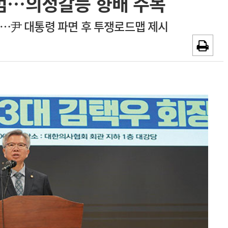
범…의정갈등 향배 주목
~2026-08-31
광고안내
령…尹 대통령 파면 후 투쟁로드맵 제시
채용시까지