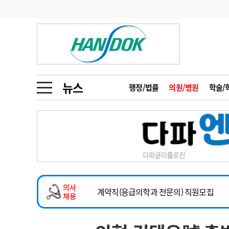
기부
모집
메디인포
인사
부음
오피니언
칼럼
건강정보
금주의 검색어
인물
초대석
피플
뉴스
행정/법률
의원/병원
학술/
1
의사인력 수급 추
동영상뉴스
2
성분명 처방
2026년 하반기 인턴 모집
포토뉴스
포토뉴스
3
AI의료
마취통증의학과 임기제 임상의사 채용
4
전공의 모집 결과
메디 Hospital
지역병원
중소병원
소아청소년과(소아응급전담) 계약직 의사
5
의사국시 합격률
의사
인포메이션
행정처분
판례
계약직(응급의학과 전문의) 직원모집
채용
하반기 전공의(레지던트1년차) 모집
학회·연수강좌
학회/연수강좌
행사