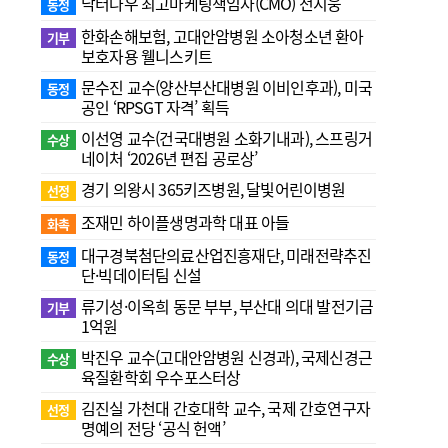
닥터나우 최고마케팅책임자(CMO) 전지웅
동정
한화손해보험, 고대안암병원 소아청소년 환아
기부
보호자용 웰니스키트
문수진 교수( 양산부산대병원 이비인후과), 미국
동정
공인 ‘RPSGT 자격’ 획득
이선영 교수(건국대병원 소화기내과), 스프링거
수상
네이처 ‘2026년 편집 공로상’
경기 의왕시 365키즈병원, 달빛어린이병원
선정
조재민 하이플생명과학 대표 아들
화촉
대구경북첨단의료산업진흥재단, 미래전략추진
동정
단·빅데이터팀 신설
류기성·이옥희 동문 부부, 부산대 의대 발전기금
기부
1억원
박진우 교수(고대안암병원 신경과), 국제신경근
수상
육질환학회 우수포스터상
김진실 가천대 간호대학 교수, 국제 간호연구자
선정
명예의 전당 ‘공식 헌액’