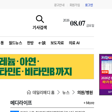
광고안내
회원가입
로그인
|
|
08.07
2026
금요일
기사검색
유통
월드뉴스
한방
e-談
보도자료
의료 AI
지침·기준·평가
약제급여 심사 결과
데일리메디 홈
뉴스
의원/병원
메디라이프
+ More