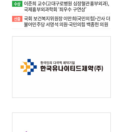
이준희 교수(고대구로병원 심장혈관흉부외과),
수상
국제흉부외과학회 ‘최우수 구연상’
국회 보건복지위원장 이만희(국민의힘)-간사 더
선출
불어민주당 서영석 의원·국민의힘 백종헌 의원