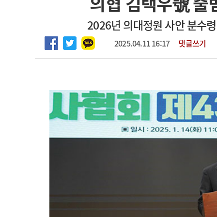
의협 김택우號 출
2026년 하반기 인턴 모집
고객센터
회사소개
법적고지
2026년 의대정원 사안 분수
마취통증의학과 임기제 임상의사 채용
2025.04.11 16:17
댓글쓰기