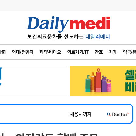
변경
사고
수첩
학회
의대/전공의
제약·바이오
의료기기/IT
간호
치과
약국/
계
6
관리급여 실시
7
지필공 지원책
~2026-08-31
8
수련환경 개선
채용시까지
9
의과대학 입시
 공개채용
채용시까지
10
약가인하
유권해석
정책/통계
공시
채용시까지
~2026-08-15