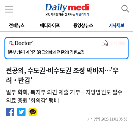
이름
비밀번호
전체뉴스
메디라이프
동영상뉴스
기사제보
[서울아산병원] 2026년 하반기 인턴 모집
[영남대학교의료원] 마취통증의학과 임기제 임상의사 채용
의사 채용
[충남대학교병원] 소아청소년과(소아응급전담) 계약직 의사 공개채용
[동부병원] 계약직(응급의학과 전문의) 직원모집
[이대목동병원] 하반기 전공의(레지던트1년차) 모집
전공의, 수도권-비수도권 조정 막바지…'우
[서울아산병원] 2026년 하반기 인턴 모집
[영남대학교의료원] 마취통증의학과 임기제 임상의사 채용
려‧반감'
일부 학회, 복지부 의견 제출 거부…지방병원도 필수
의료 충원 '회의감' 팽배
기사입력 2023.11.01 05:53