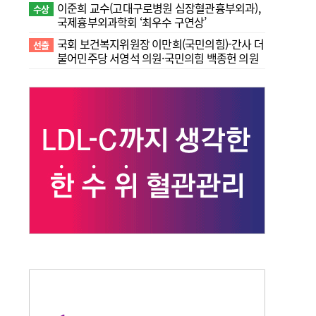
이준희 교수(고대구로병원 심장혈관흉부외과),
수상
국제흉부외과학회 ‘최우수 구연상’
국회 보건복지위원장 이만희(국민의힘)-간사 더
선출
불어민주당 서영석 의원·국민의힘 백종헌 의원