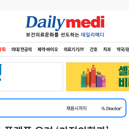
변경
사고
수첩
학회
의대/전공의
제약·바이오
의료기기/IT
간호
치과
약국/
계
6
관리급여 실시
7
지필공 지원책
~2026-08-31
8
수련환경 개선
채용시까지
9
의과대학 입시
 공개채용
채용시까지
10
약가인하
유권해석
정책/통계
공시
채용시까지
~2026-08-15