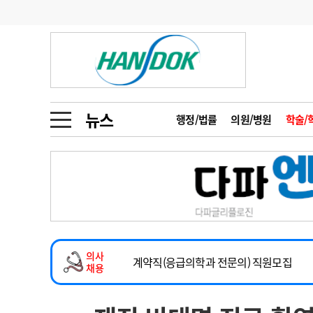
기부
모집
메디인포
인사
부음
오피니언
칼럼
건강정보
금주의 검색어
인물
초대석
피플
뉴스
행정/법률
의원/병원
학술/
1
의사인력 수급 추
동영상뉴스
2
성분명 처방
2026년 하반기 인턴 모집
포토뉴스
포토뉴스
3
AI의료
마취통증의학과 임기제 임상의사 채용
4
전공의 모집 결과
메디 Hospital
지역병원
중소병원
소아청소년과(소아응급전담) 계약직 의사
5
의사국시 합격률
의사
인포메이션
행정처분
판례
계약직(응급의학과 전문의) 직원모집
채용
하반기 전공의(레지던트1년차) 모집
학회·연수강좌
학회/연수강좌
행사