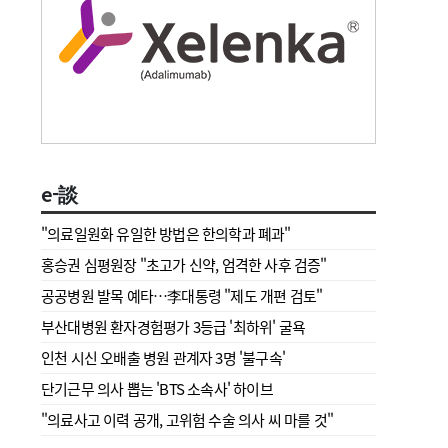
e-談
"의료일원화 유일한 방법은 한의학과 폐과"
홍승권 심평원장 " 초고가 신약, 엄격한 사후 검증"
공공병원 발목 예타…李대통령 "제도 개편 검토"
부산대병원 환자경험평가 3등급 '최하위' 굴욕
인천 시신 오배출 병원 관계자 3명 '불구속'
단기근무 의사 뽑는 'BTS 소속사' 하이브
"의료사고 이력 공개, 고위험 수술 의사 씨 마를 것"