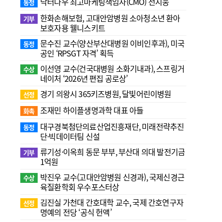
닥터나우 최고마케팅책임자(CMO) 전지웅
동정
한화손해보험, 고대안암병원 소아청소년 환아
기부
보호자용 웰니스키트
문수진 교수( 양산부산대병원 이비인후과), 미국
동정
공인 ‘RPSGT 자격’ 획득
이선영 교수(건국대병원 소화기내과), 스프링거
수상
네이처 ‘2026년 편집 공로상’
경기 의왕시 365키즈병원, 달빛어린이병원
선정
조재민 하이플생명과학 대표 아들
화촉
대구경북첨단의료산업진흥재단, 미래전략추진
동정
단·빅데이터팀 신설
류기성·이옥희 동문 부부, 부산대 의대 발전기금
기부
1억원
박진우 교수(고대안암병원 신경과), 국제신경근
수상
육질환학회 우수포스터상
김진실 가천대 간호대학 교수, 국제 간호연구자
선정
명예의 전당 ‘공식 헌액’