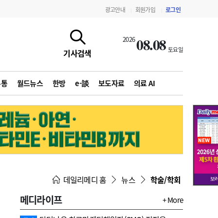
광고안내
회원가입
로그인
|
|
08.08
2026
토요일
기사검색
유통
월드뉴스
한방
e-談
보도자료
의료 AI
지침·기준·평가
약제급여 심사 결과
데일리메디 홈
뉴스
학술/학회
메디라이프
+ More