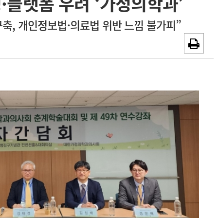
·플랫폼 우려 ‘가정의학과’
~2026-08-31
광고안내
축, 개인정보법·의료법 위반 느낌 불가피”
채용시까지