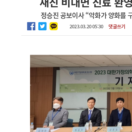
재진 비대면 진료 환영
2026년 하반기 인턴 모집
고객센터
회사소개
법적고지
정승진 공보이사 “악화가 양화를 구
마취통증의학과 임기제 임상의사 채용
2023.03.20 05:30
댓글쓰기