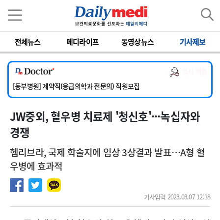
이름
비밀번호
전체뉴스
메디라이프
동영상뉴스
기사제보
[서울아산병원] 2026년 하반기 인턴 모집
[영남대학교의료원] 마취통증의학과 임기제 임상의사 채용
의사 채용
[충남대학교병원] 소아청소년과(소아응급전담) 계약직 의사 공개채용
[동부병원] 계약직(응급의학과 전문의) 직원모집
[이대목동병원] 하반기 전공의(레지던트1년차) 모집
JW중외, 혈우병 치료제 '청신호'···녹십자와
[서울아산병원] 2026년 하반기 인턴 모집
[영남대학교의료원] 마취통증의학과 임기제 임상의사 채용
경쟁
헴리브라, 국제 학술지에 임상 3상결과 발표…A형 혈
우병에 효과적
기사입력 2023.03.07 12:18