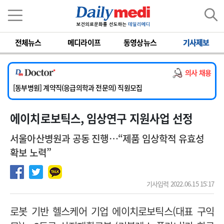
이름
비밀번호
전체뉴스
메디라이프
동영상뉴스
기사제보
[서울아산병원] 2026년 하반기 인턴 모집
[영남대학교의료원] 마취통증의학과 임기제 임상의사 채용
의사 채용
[충남대학교병원] 소아청소년과(소아응급전담) 계약직 의사 공개채용
[동부병원] 계약직(응급의학과 전문의) 직원모집
[이대목동병원] 하반기 전공의(레지던트1년차) 모집
에이치로보틱스, 임상연구 지원사업 선정
[서울아산병원] 2026년 하반기 인턴 모집
[영남대학교의료원] 마취통증의학과 임기제 임상의사 채용
서울아산병원과 공동 진행…“제품 임상학적 유효성
확보 노력”
기사입력 2022.06.15 15:17
로봇 기반 헬스케어 기업 에이치로보틱스(대표 구익