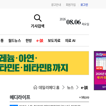
광고안내
회원가입
로그인
|
|
08.06
2026
목요일
기사검색
유통
월드뉴스
한방
e-談
보도자료
의료 AI
지침·기준·평가
약제급여 심사 결과
데일리메디 홈
뉴스
e-談
메디라이프
+ More