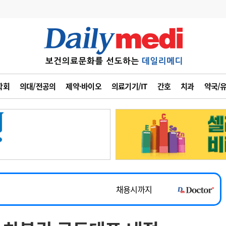
변경
사고
수첩
학회
의대/전공의
제약·바이오
의료기기/IT
간호
치과
약국/
계
6
관리급여 실시
7
지필공 지원책
~2026-08-31
8
수련환경 개선
채용시까지
9
의과대학 입시
 공개채용
채용시까지
10
약가인하
유권해석
정책/통계
공시
채용시까지
~2026-08-15