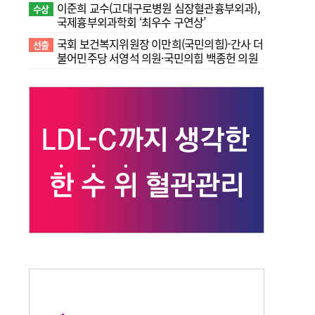
이준희 교수(고대구로병원 심장혈관흉부외과),
수상
국제흉부외과학회 ‘최우수 구연상’
국회 보건복지위원장 이만희(국민의힘)-간사 더
선출
불어민주당 서영석 의원·국민의힘 백종헌 의원