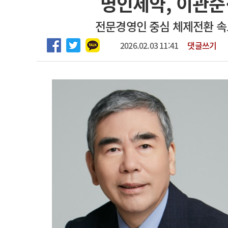
명인제약, 이관순
2026년 하반기 인턴 모집
고객센터
회사소개
법적고지
전문경영인 중심 체제전환 속
마취통증의학과 임기제 임상의사 채용
2026.02.03 11:41
댓글쓰기