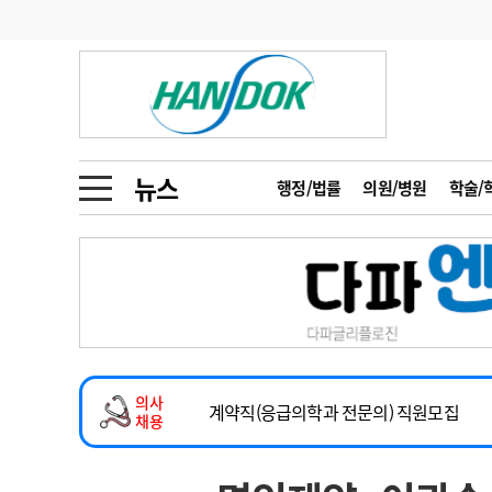
기부
모집
메디인포
인사
부음
오피니언
칼럼
건강정보
금주의 검색어
인물
초대석
피플
뉴스
행정/법률
의원/병원
학술/
1
의사인력 수급 추
동영상뉴스
2
성분명 처방
2026년 하반기 인턴 모집
포토뉴스
포토뉴스
3
AI의료
마취통증의학과 임기제 임상의사 채용
4
전공의 모집 결과
메디 Hospital
지역병원
중소병원
소아청소년과(소아응급전담) 계약직 의사
5
의사국시 합격률
의사
인포메이션
행정처분
판례
계약직(응급의학과 전문의) 직원모집
채용
하반기 전공의(레지던트1년차) 모집
학회·연수강좌
학회/연수강좌
행사