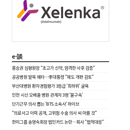
e-談
홍승권 심평원장 " 초고가 신약, 엄격한 사후 검증"
공공병원 발목 예타…李대통령 "제도 개편 검토"
부산대병원 환자경험평가 3등급 '최하위' 굴욕
인천 시신 오배출 병원 관계자 3명 '불구속'
단기근무 의사 뽑는 'BTS 소속사' 하이브
"의료사고 이력 공개, 고위험 수술 의사 씨 마를 것"
한미그룹 송영숙회장 법인카드 논란…회사 "법적대응"