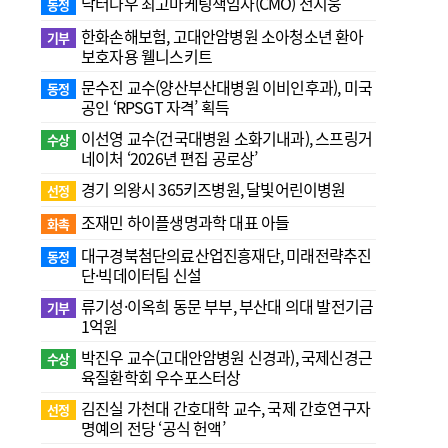
닥터나우 최고마케팅책임자(CMO) 전지웅
동정
한화손해보험, 고대안암병원 소아청소년 환아
기부
보호자용 웰니스키트
문수진 교수( 양산부산대병원 이비인후과), 미국
동정
공인 ‘RPSGT 자격’ 획득
이선영 교수(건국대병원 소화기내과), 스프링거
수상
네이처 ‘2026년 편집 공로상’
경기 의왕시 365키즈병원, 달빛어린이병원
선정
조재민 하이플생명과학 대표 아들
화촉
대구경북첨단의료산업진흥재단, 미래전략추진
동정
단·빅데이터팀 신설
류기성·이옥희 동문 부부, 부산대 의대 발전기금
기부
1억원
박진우 교수(고대안암병원 신경과), 국제신경근
수상
육질환학회 우수포스터상
김진실 가천대 간호대학 교수, 국제 간호연구자
선정
명예의 전당 ‘공식 헌액’