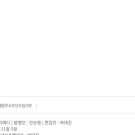
메일주소무단수집거부
|
일리메디 | 발행인 : 안순범 | 편집인 : 박대진
 11월 5일
 |청소년보호책임자 : 박대진