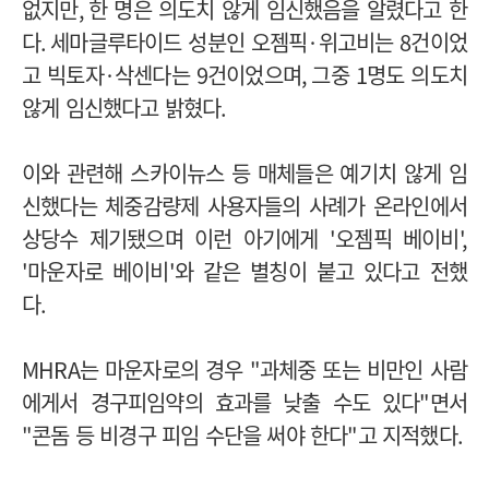
없지만
,
한 명은 의도치 않게 임신했음을 알렸다고 한
다
.
세마글루타이드 성분인 오젬픽
·
위고비는
8
건이었
고 빅토자
·
삭센다는
9
건이었으며
,
그중
1
명도 의도치
않게 임신했다고 밝혔다
.
이와 관련해 스카이뉴스 등 매체들은 예기치 않게 임
신했다는 체중감량제 사용자들의 사례가 온라인에서
상당수 제기됐으며 이런 아기에게
'
오젬픽 베이비
',
'
마운자로 베이비
'
와 같은 별칭이 붙고 있다고 전했
다
.
MHRA
는 마운자로의 경우
"
과체중 또는 비만인 사람
에게서 경구피임약의 효과를 낮출 수도 있다
"
면서
"
콘돔 등 비경구 피임 수단을 써야 한다
"
고 지적했다
.