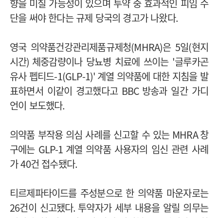
향을 미칠 가능성이 있으며 투약 중 효과적인 피임 수
단을 써야 한다는 규제 당국의 경고가 나왔다
.
영국 의약품건강관리제품규제청
(MHRA)
은
5
일
(
현지
시간
)
체중감량이나 당뇨병 치료에 쓰이는
'
글루카곤
유사 펩티드
-1(GLP-1)'
계열 의약품에 대한 지침을 발
표하면서 이같이 경고했다고
BBC
방송과 일간 가디
언이 보도했다
.
의약품 부작용 의심 사례를 신고할 수 있는
MHRA
창
구에는
GLP-1
계열 의약품 사용자의 임신 관련 사례
가
40
건 접수됐다
.
티르제파타이드를 주성분으로 한 의약품 마운자로는
26
건이 신고됐다
.
투약자가 세부 내용을 알릴 의무는