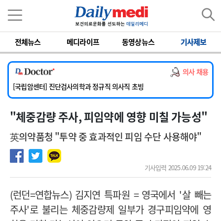
이름
비밀번호
전체뉴스
메디라이프
동영상뉴스
기사제보
[서울아산병원] 2026년 하반기 인턴 모집
[명지병원] 하반기 전공의(인턴) 모집
의사 채용
[동국대학교 경주병원] 내과(소화기, 심장, 내분비), 소아청소년과, 외과, 심장혈관흉부외과, 이비인후과, 병리과 교원 초빙
[국립암센터] 진단검사의학과 정규직 의사직 초빙
[인제대학교해운대백병원] 치과 진료교수 모집 공고
"체중감량 주사, 피임약에 영향 미칠 가능성"
[서울아산병원] 2026년 하반기 인턴 모집
[명지병원] 하반기 전공의(인턴) 모집
英의약품청 "투약 중 효과적인 피임 수단 사용해야"
기사입력 2025.06.09 19:24
(
런던
=
연합뉴스
)
김지연 특파원
=
영국에서
'
살 빼는
주사
'
로 불리는 체중감량제 일부가 경구피임약에 영