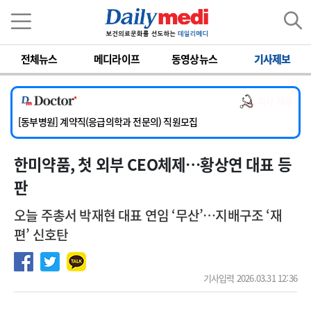
이름
비밀번호
전체뉴스
메디라이프
동영상뉴스
기사제보
[서울아산병원] 2026년 하반기 인턴 모집
[영남대학교의료원] 마취통증의학과 임기제 임상의사 채용
의사 채용
[충남대학교병원] 소아청소년과(소아응급전담) 계약직 의사 공개채용
[동부병원] 계약직(응급의학과 전문의) 직원모집
[이대목동병원] 하반기 전공의(레지던트1년차) 모집
한미약품, 첫 외부 CEO체제…황상연 대표 등
[서울아산병원] 2026년 하반기 인턴 모집
[영남대학교의료원] 마취통증의학과 임기제 임상의사 채용
판
오늘 주총서 박재현 대표 연임 ‘무산’…지배구조 ‘재
편’ 신호탄
기사입력 2026.03.31 12:36