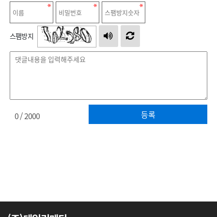
스팸방지
등록
0
/ 2000