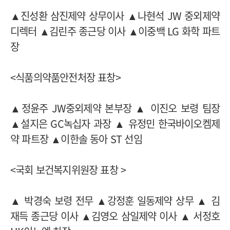
▲진성환 삼진제약 상무이사 ▲나현석 JW 중외제약
디렉터 ▲김린주 종근당 이사 ▲이중백 LG 화학 파트
장
<식품의약품안전처장 표창>
▲정윤주 JW중외제약 본부장 ▲ 이진오 보령 팀장
▲설지은 GC녹십자 과장 ▲ 유정민 한국바이오켐제
약 파트장 ▲이한솔 동아 ST 선임
<국회 보건복지위원장 표창 >
▲ 박경숙 보령 전무 ▲강정훈 일동제약 상무 ▲ 김
재득 종근당 이사 ▲김영오 삼일제약 이사 ▲ 서정호