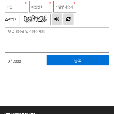
스팸방지
등록
0
/ 2000