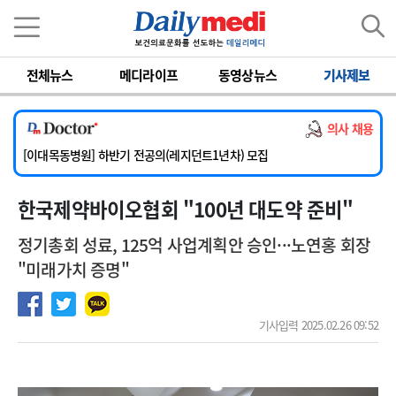
이름
비밀번호
[서울아산병원] 2026년 하반기 인턴 모집
전체뉴스
메디라이프
동영상뉴스
기사제보
[영남대학교의료원] 마취통증의학과 임기제 임상의사 채용
[충남대학교병원] 소아청소년과(소아응급전담) 계약직 의사 공개채용
의사 채용
[동부병원] 계약직(응급의학과 전문의) 직원모집
[이대목동병원] 하반기 전공의(레지던트1년차) 모집
[서울아산병원] 2026년 하반기 인턴 모집
한국제약바이오협회 "100년 대도약 준비"
[영남대학교의료원] 마취통증의학과 임기제 임상의사 채용
정기총회 성료, 125억 사업계획안 승인···노연홍 회장
"미래가치 증명"
기사입력 2025.02.26 09:52