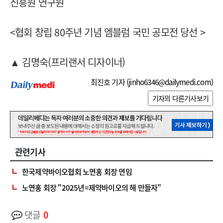
진흥원 연구원
<협회 창립 80주년 기념 엠블럼 국민 공모전 당선 >
▲ 김명숙(프리랜서 디자이너)
최진호 기자 (
jinho6346@dailymedi.com
)
기자의 다른기사보기
관련기사
한국제약바이오협회 노연홍 회장 연임
노연홍 회장 "2025년=제약바이오의 해 만들자"
댓글
0