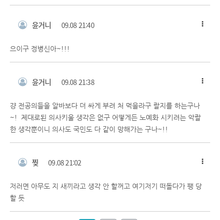
윤거니
09.08 21:40
으이구 정병신아~!!!
윤거니
09.08 21:38
걍 전공의들을 알바보다 더 싸게 부려 처 먹을라구 랄지를 하는구나
~! 제대로된 의사키울 생각은 없구 어떻게든 노예화 시키려는 악랄
한 생각뿐이니 의사도 국민도 다 같이 망해가는 구나~!!
찢
09.08 21:02
저러면 아무도 지 새끼라고 생각 안 할꺼고 여기저기 떠돌다가 팽 당
할 듯