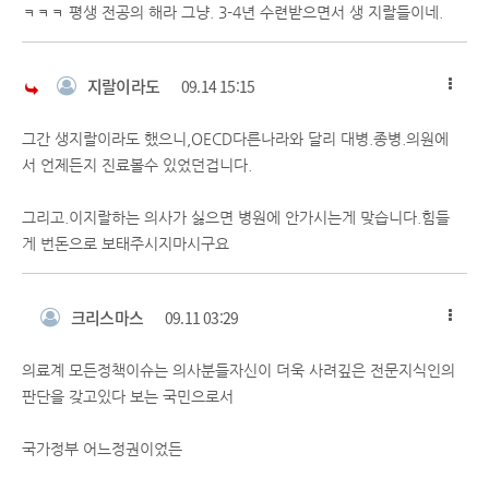
ㅋㅋㅋ 평생 전공의 해라 그냥. 3-4년 수련받으면서 생 지랄들이네.
지랄이라도
09.14 15:15
그간 생지랄이라도 했으니,OECD다른나라와 달리 대병.종병.의원에
서 언제든지 진료볼수 있었던겁니다.
그리고.이지랄하는 의사가 싫으면 병원에 안가시는게 맞습니다.힘들
게 번돈으로 보태주시지마시구요
크리스마스
09.11 03:29
의료계 모든정책이슈는 의사분들자신이 더욱 사려깊은 전문지식인의
판단을 갖고있다 보는 국민으로서
국가정부 어느정권이었든