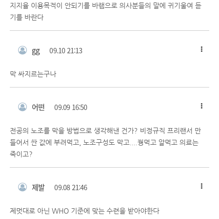
지지율 이용목적이 안되기를 바램으로 의사분들의 말에 귀기울여 듣
기를 바란다
gg
09.10 21:13
막 싸지르는구나
어떤
09.09 16:50
전공의 노조를 막을 방법으로 생각해낸 건가? 비정규직 프리랜서 만
들어서 싼 값에 부려먹고, 노조구성도 막고....꿩먹고 알먹고 의료는
죽이고?
제발
09.08 21:46
제멋대로 아닌 WHO 기준에 맞는 수련을 받아야한다