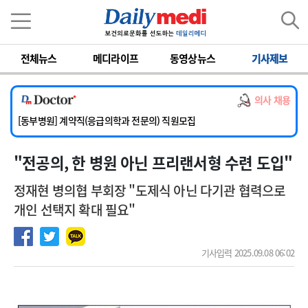
이름
비밀번호
전체뉴스
메디라이프
동영상뉴스
기사제보
[서울아산병원] 2026년 하반기 인턴 모집
[영남대학교의료원] 마취통증의학과 임기제 임상의사 채용
의사 채용
[충남대학교병원] 소아청소년과(소아응급전담) 계약직 의사 공개채용
[동부병원] 계약직(응급의학과 전문의) 직원모집
[이대목동병원] 하반기 전공의(레지던트1년차) 모집
"전공의, 한 병원 아닌 프리랜서형 수련 도입"
[서울아산병원] 2026년 하반기 인턴 모집
[영남대학교의료원] 마취통증의학과 임기제 임상의사 채용
정재현 병의협 부회장 "도제식 아닌 다기관 협력으로
개인 선택지 확대 필요"
기사입력 2025.09.08 06:02