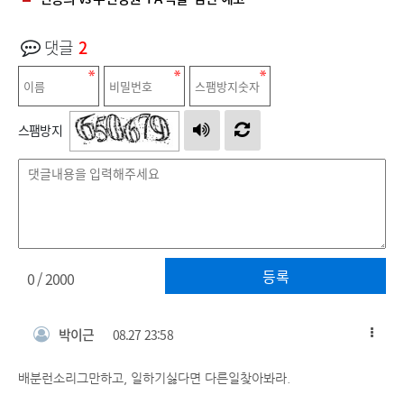
댓글
2
스팸방지
등록
0
/ 2000
박이근
08.27 23:58
배분런소리그만하고, 일하기싫다면 다른일찾아봐라.