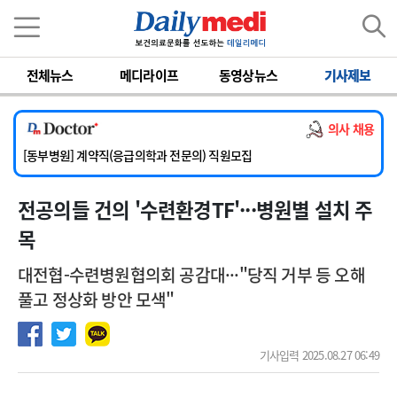
이름
비밀번호
전체뉴스
메디라이프
동영상뉴스
기사제보
[서울아산병원] 2026년 하반기 인턴 모집
[영남대학교의료원] 마취통증의학과 임기제 임상의사 채용
의사 채용
[충남대학교병원] 소아청소년과(소아응급전담) 계약직 의사 공개채용
[동부병원] 계약직(응급의학과 전문의) 직원모집
[이대목동병원] 하반기 전공의(레지던트1년차) 모집
전공의들 건의 '수련환경TF'···병원별 설치 주
[서울아산병원] 2026년 하반기 인턴 모집
[영남대학교의료원] 마취통증의학과 임기제 임상의사 채용
목
대전협-수련병원협의회 공감대···"당직 거부 등 오해
풀고 정상화 방안 모색"
기사입력 2025.08.27 06:49