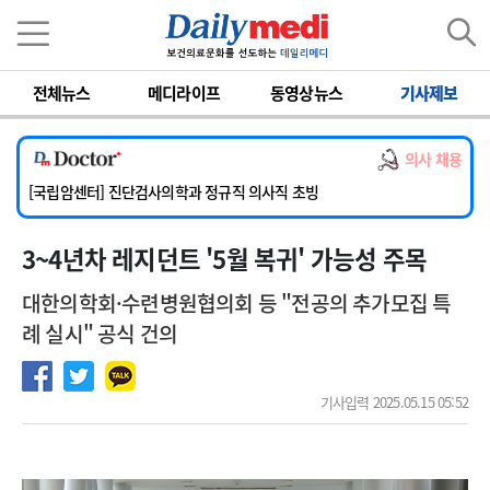
이름
비밀번호
전체뉴스
메디라이프
동영상뉴스
기사제보
[서울아산병원] 2026년 하반기 인턴 모집
[명지병원] 하반기 전공의(인턴) 모집
의사 채용
[동국대학교 경주병원] 내과(소화기, 심장, 내분비), 소아청소년과, 외과, 심장혈관흉부외과, 이비인후과, 병리과 교원 초빙
[국립암센터] 진단검사의학과 정규직 의사직 초빙
[인제대학교해운대백병원] 치과 진료교수 모집 공고
3~4년차 레지던트 '5월 복귀' 가능성 주목
[서울아산병원] 2026년 하반기 인턴 모집
[명지병원] 하반기 전공의(인턴) 모집
대한의학회·수련병원협의회 등 "전공의 추가모집 특
례 실시" 공식 건의
기사입력 2025.05.15 05:52