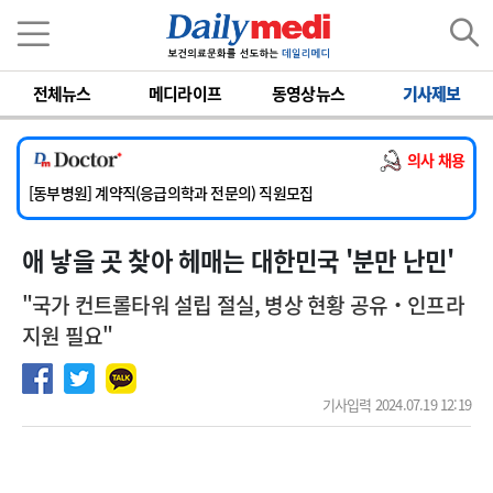
이름
비밀번호
전체뉴스
메디라이프
동영상뉴스
기사제보
[서울아산병원] 2026년 하반기 인턴 모집
[영남대학교의료원] 마취통증의학과 임기제 임상의사 채용
의사 채용
[충남대학교병원] 소아청소년과(소아응급전담) 계약직 의사 공개채용
[동부병원] 계약직(응급의학과 전문의) 직원모집
[이대목동병원] 하반기 전공의(레지던트1년차) 모집
애 낳을 곳 찾아 헤매는 대한민국 '분만 난민'
[서울아산병원] 2026년 하반기 인턴 모집
[영남대학교의료원] 마취통증의학과 임기제 임상의사 채용
"국가 컨트롤타워 설립 절실, 병상 현황 공유‧인프라
지원 필요"
기사입력 2024.07.19 12:19