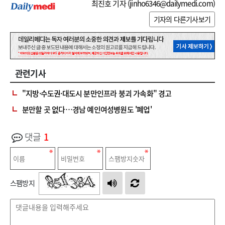
최진호 기자 (
jinho6346@dailymedi.com
)
기자의 다른기사보기
관련기사
"지방·수도권·대도시 분만인프라 붕괴 가속화" 경고
분만할 곳 없다…경남 예인여성병원도 '폐업'
댓글
1
스팸방지