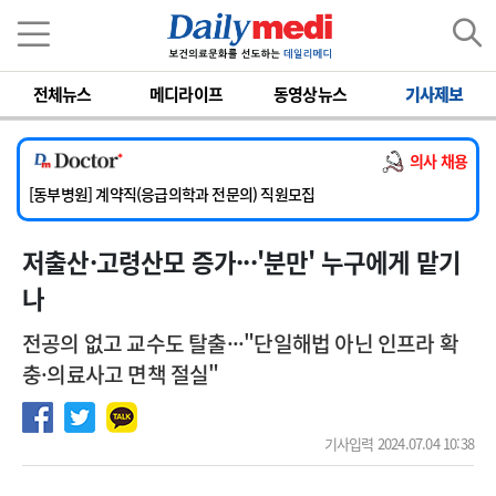
이름
비밀번호
전체뉴스
메디라이프
동영상뉴스
기사제보
[서울아산병원] 2026년 하반기 인턴 모집
[영남대학교의료원] 마취통증의학과 임기제 임상의사 채용
의사 채용
[충남대학교병원] 소아청소년과(소아응급전담) 계약직 의사 공개채용
[동부병원] 계약직(응급의학과 전문의) 직원모집
[이대목동병원] 하반기 전공의(레지던트1년차) 모집
저출산·고령산모 증가···'분만' 누구에게 맡기
[서울아산병원] 2026년 하반기 인턴 모집
[영남대학교의료원] 마취통증의학과 임기제 임상의사 채용
나
전공의 없고 교수도 탈출···"단일해법 아닌 인프라 확
충·의료사고 면책 절실"
기사입력 2024.07.04 10:38