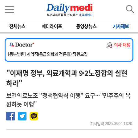
이름
비밀번호
전체뉴스
메디라이프
동영상뉴스
기사제보
[서울아산병원] 2026년 하반기 인턴 모집
[영남대학교의료원] 마취통증의학과 임기제 임상의사 채용
의사 채용
[충남대학교병원] 소아청소년과(소아응급전담) 계약직 의사 공개채용
[동부병원] 계약직(응급의학과 전문의) 직원모집
[이대목동병원] 하반기 전공의(레지던트1년차) 모집
"이재명 정부, 의료개혁과 9·2노정합의 실현
[서울아산병원] 2026년 하반기 인턴 모집
[영남대학교의료원] 마취통증의학과 임기제 임상의사 채용
하라"
보건의료노조 "정책협약식 이행" 요구···"민주주의 복
원하듯 이행"
기사입력 2025.06.04 11:30