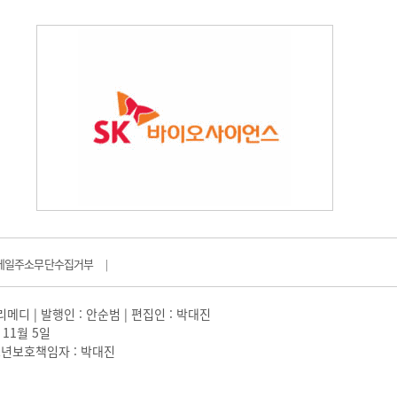
메일주소무단수집거부
|
일리메디 | 발행인 : 안순범 | 편집인 : 박대진
 11월 5일
 |청소년보호책임자 : 박대진