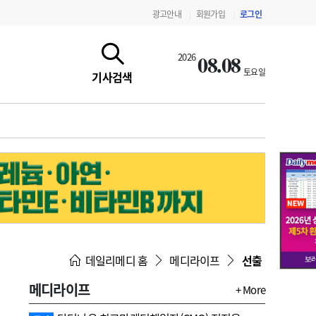
광고안내
회원가입
로그인
|
|
08.08
2026
토요일
기사검색
지침·기준·평가
약제급여 심사 결과
데일리메디 홈
메디라이프
선출
메디라이프
+ More