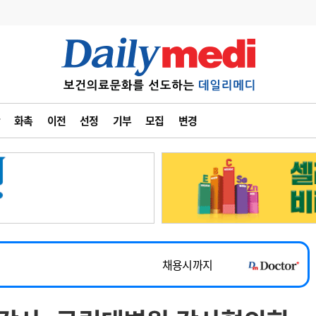
변경
사고
수첩
화촉
이전
선정
기부
모집
변경
계
6
관리급여 실시
7
지필공 지원책
~2026-08-31
8
수련환경 개선
채용시까지
9
의과대학 입시
 공개채용
채용시까지
10
약가인하
유권해석
정책/통계
공시
채용시까지
~2026-08-15