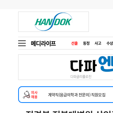
기부
모집
메디인포
인사
부음
오피니언
칼럼
건강정보
금주의 검색어
인물
초대석
피플
메디라이프
선출
동정
사고
수상
1
의사인력 수급 추
동영상뉴스
2
성분명 처방
2026년 하반기 인턴 모집
포토뉴스
포토뉴스
3
AI의료
마취통증의학과 임기제 임상의사 채용
4
전공의 모집 결과
메디 Hospital
지역병원
중소병원
소아청소년과(소아응급전담) 계약직 의사
5
의사국시 합격률
의사
인포메이션
행정처분
판례
계약직(응급의학과 전문의) 직원모집
채용
하반기 전공의(레지던트1년차) 모집
학회·연수강좌
학회/연수강좌
행사