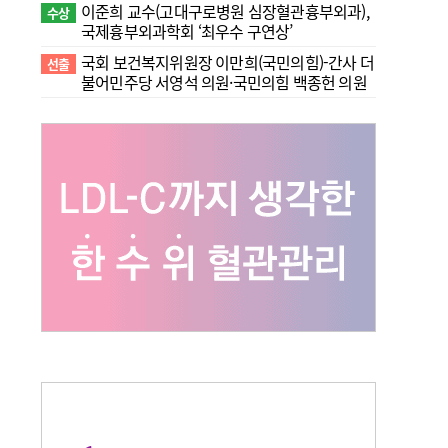
이준희 교수(고대구로병원 심장혈관흉부외과),
수상
국제흉부외과학회 ‘최우수 구연상’
국회 보건복지위원장 이만희(국민의힘)-간사 더
선출
불어민주당 서영석 의원·국민의힘 백종헌 의원