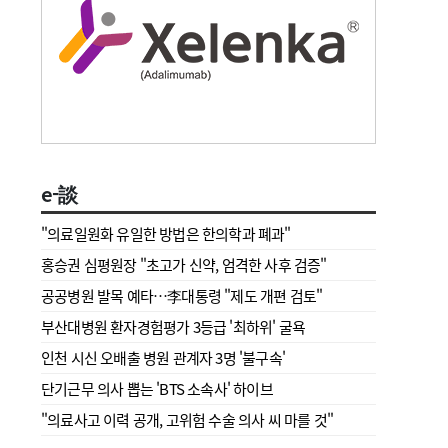
e-談
"의료일원화 유일한 방법은 한의학과 폐과"
홍승권 심평원장 " 초고가 신약, 엄격한 사후 검증"
공공병원 발목 예타…李대통령 "제도 개편 검토"
부산대병원 환자경험평가 3등급 '최하위' 굴욕
인천 시신 오배출 병원 관계자 3명 '불구속'
단기근무 의사 뽑는 'BTS 소속사' 하이브
"의료사고 이력 공개, 고위험 수술 의사 씨 마를 것"