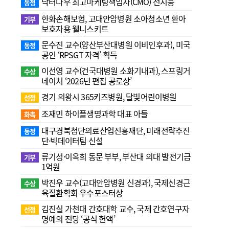
닥터나우 최고마케팅책임자(CMO) 전지웅
동정
한화손해보험, 고대안암병원 소아청소년 환아
기부
보호자용 웰니스키트
문수진 교수( 양산부산대병원 이비인후과), 미국
동정
공인 ‘RPSGT 자격’ 획득
이선영 교수(건국대병원 소화기내과), 스프링거
수상
네이처 ‘2026년 편집 공로상’
경기 의왕시 365키즈병원, 달빛어린이병원
선정
조재민 하이플생명과학 대표 아들
화촉
대구경북첨단의료산업진흥재단, 미래전략추진
동정
단·빅데이터팀 신설
류기성·이옥희 동문 부부, 부산대 의대 발전기금
기부
1억원
박진우 교수(고대안암병원 신경과), 국제신경근
수상
육질환학회 우수포스터상
김진실 가천대 간호대학 교수, 국제 간호연구자
선정
명예의 전당 ‘공식 헌액’