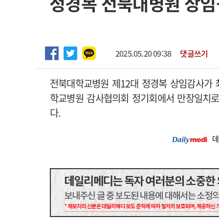
정경복 전북대병원 상임
2026년 하반기 인턴 모집
고객센터
회사소개
법적고지
마취통증의학과 임기제 임상의사 채용
2025.05.20 09:38
댓글쓰기
전북대학교병원 제12대 정경복 상임감사가 
학교병원 감사협의회 정기회에서 만장일치로 
다.
데