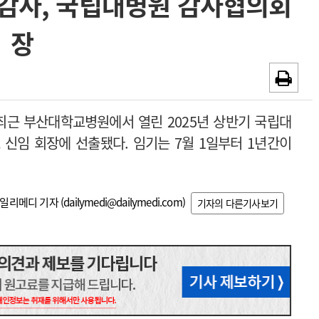
감사, 국립대병원 감사협의회
~2026-08-31
광고안내
장
채용시까지
최근 부산대학교병원에서 열린 2025년 상반기 국립대
신임 회장에 선출됐다. 임기는 7월 1일부터 1년간이
일리메디 기자 (
dailymedi@dailymedi.com
)
기자의 다른기사보기