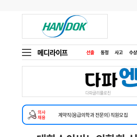
기부
모집
메디인포
인사
부음
오피니언
칼럼
건강정보
금주의 검색어
인물
초대석
피플
메디라이프
선출
동정
사고
수상
1
의사인력 수급 추
동영상뉴스
2
성분명 처방
2026년 하반기 인턴 모집
포토뉴스
포토뉴스
3
AI의료
마취통증의학과 임기제 임상의사 채용
4
전공의 모집 결과
메디 Hospital
지역병원
중소병원
소아청소년과(소아응급전담) 계약직 의사
5
의사국시 합격률
의사
인포메이션
행정처분
판례
계약직(응급의학과 전문의) 직원모집
채용
하반기 전공의(레지던트1년차) 모집
학회·연수강좌
학회/연수강좌
행사