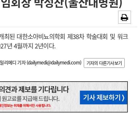
임회장 박성찬(울산대병원)
~2026-08-31
광고안내
채용시까지
개최된 대한소아비뇨의학회 제38차 학술대회 및 워크
27년 4월까지 2년이다.
일리메디 기자 (
dailymedi@dailymedi.com
)
기자의 다른기사보기