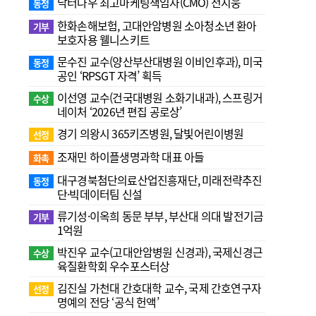
닥터나우 최고마케팅책임자(CMO) 전지웅
동정
한화손해보험, 고대안암병원 소아청소년 환아
기부
보호자용 웰니스키트
문수진 교수( 양산부산대병원 이비인후과), 미국
동정
공인 ‘RPSGT 자격’ 획득
이선영 교수(건국대병원 소화기내과), 스프링거
수상
네이처 ‘2026년 편집 공로상’
경기 의왕시 365키즈병원, 달빛어린이병원
선정
조재민 하이플생명과학 대표 아들
화촉
대구경북첨단의료산업진흥재단, 미래전략추진
동정
단·빅데이터팀 신설
류기성·이옥희 동문 부부, 부산대 의대 발전기금
기부
1억원
박진우 교수(고대안암병원 신경과), 국제신경근
수상
육질환학회 우수포스터상
김진실 가천대 간호대학 교수, 국제 간호연구자
선정
명예의 전당 ‘공식 헌액’