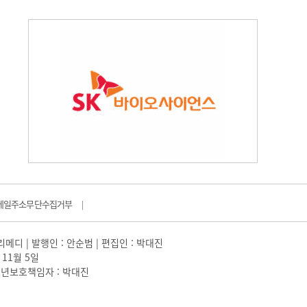
메일주소무단수집거부
|
일리메디 | 발행인 : 안순범 | 편집인 : 박대진
 11월 5일
 |청소년보호책임자 : 박대진