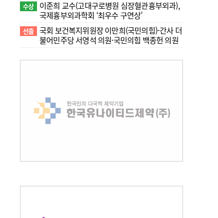
이준희 교수(고대구로병원 심장혈관흉부외과),
수상
국제흉부외과학회 ‘최우수 구연상’
국회 보건복지위원장 이만희(국민의힘)-간사 더
선출
불어민주당 서영석 의원·국민의힘 백종헌 의원