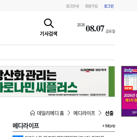
광고안내
회원가입
로그인
|
|
08.07
2026
금요일
기사검색
지침·기준·평가
약제급여 심사 결과
데일리메디 홈
메디라이프
선출
메디라이프
+ More