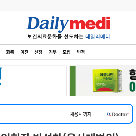
변경
사고
수첩
화촉
이전
선정
기부
모집
변경
계
6
관리급여 실시
7
지필공 지원책
~2026-08-31
8
수련환경 개선
채용시까지
9
의과대학 입시
 공개채용
채용시까지
10
약가인하
유권해석
정책/통계
공시
채용시까지
~2026-08-15