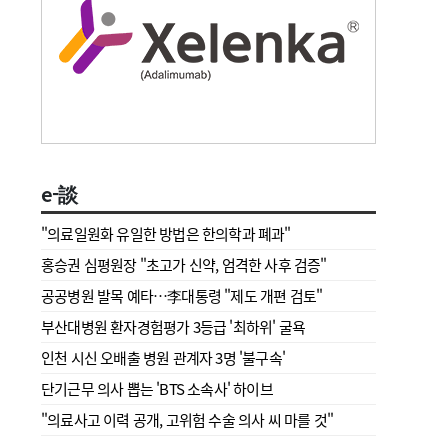
e-談
"의료일원화 유일한 방법은 한의학과 폐과"
홍승권 심평원장 " 초고가 신약, 엄격한 사후 검증"
공공병원 발목 예타…李대통령 "제도 개편 검토"
부산대병원 환자경험평가 3등급 '최하위' 굴욕
인천 시신 오배출 병원 관계자 3명 '불구속'
단기근무 의사 뽑는 'BTS 소속사' 하이브
"의료사고 이력 공개, 고위험 수술 의사 씨 마를 것"