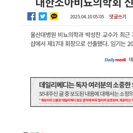
대한소아비뇨의학회 신
2026년 하반기 인턴 모집
고객센터
회사소개
법적고지
마취통증의학과 임기제 임상의사 채용
2025.04.10 05:05
댓글쓰기
울산대병원 비뇨의학과 박성찬 교수가 최근 
샵에서 제17대 회장으로 선출됐다. 임기는 20
데