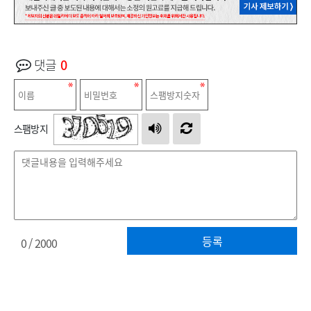
댓글
0
스팸방지
등록
0
/ 2000