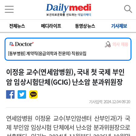
이름
비밀번호
전체뉴스
메디라이프
동영상뉴스
기사제보
[서울아산병원] 2026년 하반기 인턴 모집
[영남대학교의료원] 마취통증의학과 임기제 임상의사 채용
의사 채용
[충남대학교병원] 소아청소년과(소아응급전담) 계약직 의사 공개채용
[동부병원] 계약직(응급의학과 전문의) 직원모집
[이대목동병원] 하반기 전공의(레지던트1년차) 모집
이정윤 교수(연세암병원), 국내 첫 국제 부인
[서울아산병원] 2026년 하반기 인턴 모집
[영남대학교의료원] 마취통증의학과 임기제 임상의사 채용
암 임상시험단체(GCIG) 난소암 분과위원장
기사입력 2024.12.04 09:20
연세암병원 이정윤 교수(부인암센터 산부인과)가 국
제 부인암 임상시험 단체에서 난소암 분과위원장으로