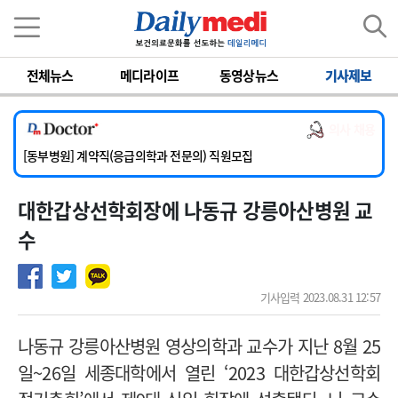
이름
비밀번호
전체뉴스
메디라이프
동영상뉴스
기사제보
[서울아산병원] 2026년 하반기 인턴 모집
[영남대학교의료원] 마취통증의학과 임기제 임상의사 채용
의사 채용
[충남대학교병원] 소아청소년과(소아응급전담) 계약직 의사 공개채용
[동부병원] 계약직(응급의학과 전문의) 직원모집
[이대목동병원] 하반기 전공의(레지던트1년차) 모집
대한갑상선학회장에 나동규 강릉아산병원 교
[서울아산병원] 2026년 하반기 인턴 모집
[영남대학교의료원] 마취통증의학과 임기제 임상의사 채용
수
기사입력 2023.08.31 12:57
나동규 강릉아산병원 영상의학과 교수가 지난 8월 25
일~26일 세종대학에서 열린 ‘2023 대한갑상선학회