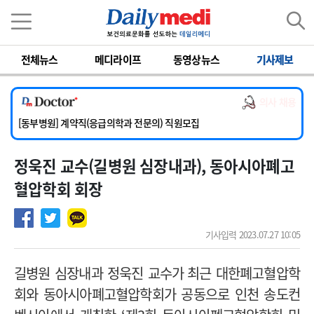
이름
비밀번호
전체뉴스
메디라이프
동영상뉴스
기사제보
[서울아산병원] 2026년 하반기 인턴 모집
[영남대학교의료원] 마취통증의학과 임기제 임상의사 채용
의사 채용
[충남대학교병원] 소아청소년과(소아응급전담) 계약직 의사 공개채용
[동부병원] 계약직(응급의학과 전문의) 직원모집
[이대목동병원] 하반기 전공의(레지던트1년차) 모집
정욱진 교수(길병원 심장내과), 동아시아폐고
[서울아산병원] 2026년 하반기 인턴 모집
[영남대학교의료원] 마취통증의학과 임기제 임상의사 채용
혈압학회 회장
기사입력 2023.07.27 10:05
길병원 심장내과 정욱진 교수가
최근
대한폐고혈압학
회와 동아시아폐고혈압학회가 공동으로 인천 송도컨