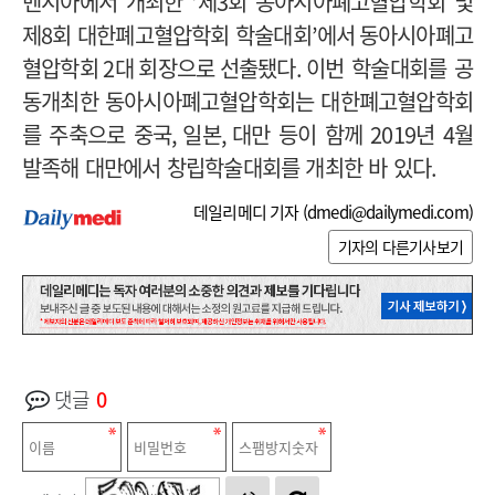
벤시아에서 개최한
‘
제
3
회 동아시아폐고혈압학회 및
제
8
회 대한폐고혈압학회 학술대회
’에서 동아시아폐고
혈압학회 2대 회장으로 선출됐
다
.
이번 학술대회를 공
동개최한 동아시아폐고혈압학회는 대한폐고혈압학회
를 주축으로 중국
,
일본
,
대만 등이 함께
2019
년
4
월
발족해 대만에서 창립학술대회를 개최한 바 있다
.
데일리메디 기자 (
dmedi@dailymedi.com
)
기자의 다른기사보기
댓글
0