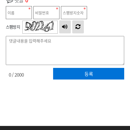
댓글
0
스팸방지
등록
0
/ 2000