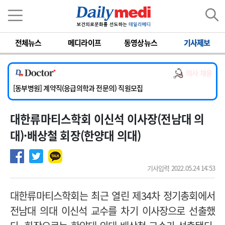
이름
비밀번호
전체뉴스
메디라이프
동영상뉴스
기사제보
[서울아산병원] 2026년 하반기 인턴 모집
[영남대학교의료원] 마취통증의학과 임기제 임상의사 채용
의사 채용
[충남대학교병원] 소아청소년과(소아응급전담) 계약직 의사 공개채용
[동부병원] 계약직(응급의학과 전문의) 직원모집
[이대목동병원] 하반기 전공의(레지던트1년차) 모집
대한류마티스학회 이신석 이사장(전남대 의
[서울아산병원] 2026년 하반기 인턴 모집
[영남대학교의료원] 마취통증의학과 임기제 임상의사 채용
대)·배상철 회장(한양대 의대)
기사입력 2022.05.24 14:53
대한류마티스학회는 최근 열린 제34차 정기총회에서
전남대 의대 이신석 교수를 차기 이사장으로 선출했