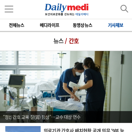
전체뉴스
메디라이프
동영상뉴스
기사제보
뉴스
/ 간호
“정신간호 교육 질(質) 향상”…교수 대상 연수
의료기관 간호사 배치현황 공개 의무 ‘9부 능